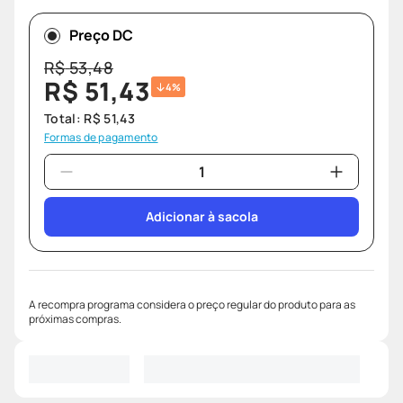
Preço DC
R$
53
,
48
R$
51
,
43
4%
Total:
R$
51
,
43
Formas de pagamento
Adicionar à sacola
A recompra programa considera o preço regular do produto para as
próximas compras.