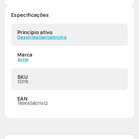
Especificações
Princípio ativo
Desonida
Gentamicina
Marca
Ache
SKU
12319
EAN
7896658011412