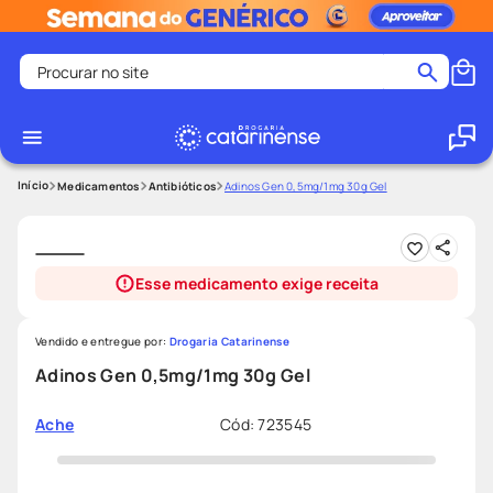
Procurar no site
Termos mais buscados
coristina
1
º
medley
2
º
Medicamentos
Antibióticos
Adinos Gen 0,5mg/1mg 30g Gel
fralda
3
º
protetor solar facial
4
º
Esse medicamento exige receita
shampoo
5
º
tadalafila
6
º
Vendido e entregue por:
Drogaria Catarinense
mounjaro
7
º
Adinos Gen 0,5mg/1mg 30g Gel
ozivy
8
º
Cód
:
723545
Ache
lenço umedecido
9
º
protetor solar
10
º