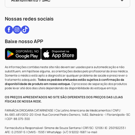
Política De Privacidade
WhatsApp (47) 9202-1687
Atendimento@drogariacatarinense.com.br
Nossas redes sociais
Baixe nosso APP
As informações contidas neste site não devem ser usadas para automedicação e não
substituem, em hipótese alguma, as orientações dadas pelo profissional da área médica.
Somente o médico está apto a diagnosticar qualquer problema de saúde e prescrever o
tratamento adequado.
Todos os pedidos efetuados estão sujeitos à confirmação da
disponibilidade de produto em nosso estoque.
O processo de separação dos produtos
pode levar até dois dias úteis dependendo da disponibilidade do estoque em loja.
OS PREÇOS APRESENTADOS NO SITE SÃO DIFERENTES DOS PREÇOS DAS LOJAS
FÍSICAS DE NOSSA REDE.
FARMÁCIA DROGARIA CATARINENSE | Cia Latino Americana de Medicamentos | CNPJ:
84.683.481/0012-20 | End: Rua Coronel Pedro Demoro, 1482, Balneário - | Florianópolis- SC
| CEP: 88.075-300
Farmacêutica Responsável: Simone de Souza Santana | CRF/SC: 12106 | IE: 250192233 |
AFE: 0.21597-5 | CMVS - 1593 | WhatsApp: (47) 9 9202-1687 | e-mail: