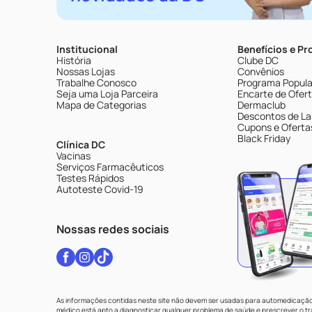
Institucional
Benefícios e P
História
Clube DC
Nossas Lojas
Convênios
Trabalhe Conosco
Programa Popular
Seja uma Loja Parceira
Encarte de Ofer
Mapa de Categorias
Dermaclub
Descontos de La
Cupons e Oferta
Black Friday
Clínica DC
Vacinas
Serviços Farmacêuticos
Testes Rápidos
Autoteste Covid-19
Nossas redes sociais
As informações contidas neste site não devem ser usadas para automedicação 
médico está apto a diagnosticar qualquer problema de saúde e prescrever o 