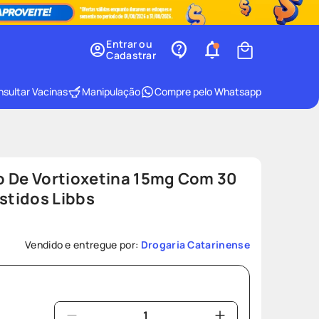
Entrar ou
Cadastrar
sultar Vacinas
Manipulação
Compre pelo Whatsapp
o De Vortioxetina 15mg Com 30
tidos Libbs
Vendido e entregue por:
Drogaria Catarinense