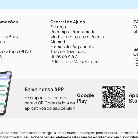
romoções
Central de Ajuda
SA
Entrega
Wh
Recompra Programada
at
 do Brasil
Medicamentos com Receita
tas
Alomed
Formas de Pagamento
S
boratório (PBM)
Troca e Devolução
Ce
s
Bulas de A a Z
Po
Políticas de Marketplace
Po
Baixe nosso APP
Google
App
É só apontar a câmera
Play
Sto
para o QR Code da loja de
aplicativos do seu celular!
e não substituem, em hipótese alguma, as orientações dadas pelo profissional da área médica.
tratamento adequado.
Todos os pedidos efetuados estão sujeitos à confirmação da disponibilid