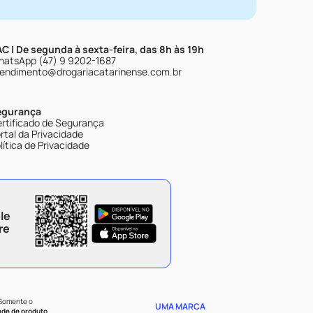
C | De segunda à sexta-feira, das 8h às 19h
atsApp (47) 9 9202-1687
endimento@drogariacatarinense.com.br
egurança
rtificado de Segurança
rtal da Privacidade
lítica de Privacidade
le
re
 Somente o
UMA MARCA
ade de produto