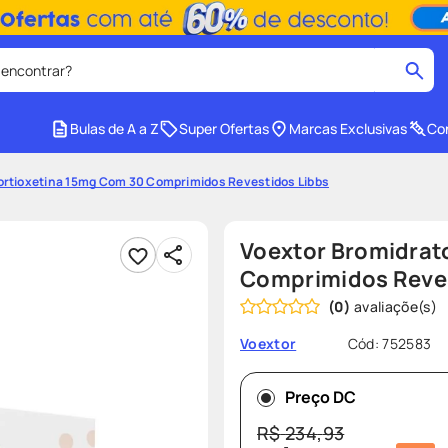
 encontrar?
cados
Bulas de A a Z
Super Ofertas
Marcas Exclusivas
Con
medley
2
º
ortioxetina 15mg Com 30 Comprimidos Revestidos Libbs
r facial
shampoo
4
º
lenço umedecido
6
º
Voextor Bromidrat
protetor solar
8
º
Comprimidos Reves
(
0
)
ez
fralda pampers
10
º
Cód
:
752583
Voextor
Preço DC
R$
234
,
93