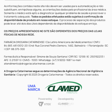
As informações contidas neste site não devem ser usadas para automedicação e não
substituem, em hipótese alguma, as orientações dadas pelo profissional da área médica.
Somente o médico está apto a diagnosticar qualquer problema de saúde e prescrever o
tratamento adequado.
Todos os pedidos efetuados estão sujeitos à confirmação da
disponibilidade de produto em nosso estoque.
O processo de separação dos produtos
pode levar até dois dias úteis dependendo da disponibilidade do estoque em loja.
OS PREÇOS APRESENTADOS NO SITE SÃO DIFERENTES DOS PREÇOS DAS LOJAS
FÍSICAS DE NOSSA REDE.
FARMÁCIA DROGARIA CATARINENSE | Cia Latino Americana de Medicamentos | CNPJ:
84.683.481/0012-20 | End: Rua Coronel Pedro Demoro, 1482, Balneário - | Florianópolis- SC
| CEP: 88.075-300
Farmacêutica Responsável: Simone de Souza Santana | CRF/SC: 12106 | IE: 250192233 |
AFE: 0.21597-5 | CMVS - 1593 | WhatsApp: (47) 9 9202-1687 | e-mail:
atendimento@drogariacatarinense.com.br
.
A Drogaria Catarinense segue as determinações da Agência Nacional de Vigilância
Sanitária
| Copyright © 2025 Drogaria Catarinense - Todos os direitos reservados.
UMA
MARCA
Powered by
Developed by