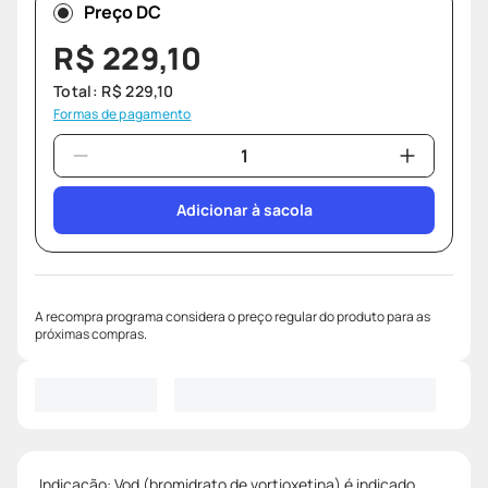
Preço DC
R$
229
,
10
Total:
R$
229
,
10
Formas de pagamento
Adicionar à sacola
A recompra programa considera o preço regular do produto para as
próximas compras.
Indicação: Vod (bromidrato de vortioxetina) é indicado