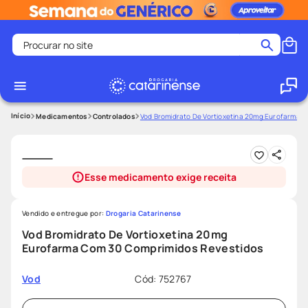
Procurar no site
Termos mais buscados
coristina
1
º
medley
2
º
Medicamentos
Controlados
Vod Bromidrato De Vortioxetina 20mg Eurofarma 
fralda
3
º
protetor solar facial
4
º
Esse medicamento exige receita
shampoo
5
º
tadalafila
6
º
Vendido e entregue por:
Drogaria Catarinense
lenço umedecido
7
º
Vod Bromidrato De Vortioxetina 20mg
Eurofarma Com 30 Comprimidos Revestidos
sabonete liquido
8
º
desodorante
9
º
Cód
:
752767
Vod
protetor solar
10
º