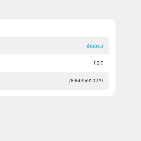
Addera
11217
7896094920279