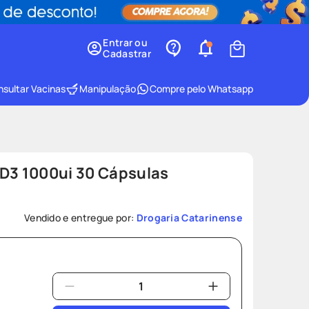
Entrar ou
Cadastrar
sultar Vacinas
Manipulação
Compre pelo Whatsapp
 D3 1000ui 30 Cápsulas
Vendido e entregue por:
Drogaria Catarinense