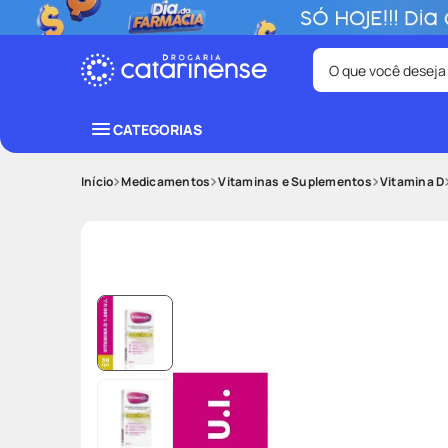
O que você deseja
Termos mais bus
CATEGORIAS
coristina
1
º
Medicamentos
Vitaminas e Suplementos
Vitamina D
fralda
3
º
shampoo
5
º
mounjaro
7
º
lenço umede
9
º