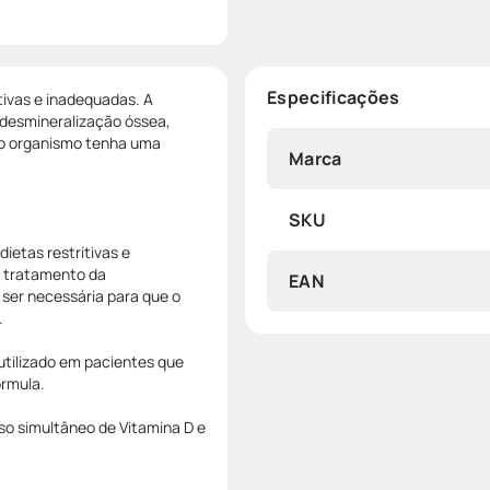
Especificações
tivas e inadequadas. A
 desmineralização óssea,
e o organismo tenha uma
Marca
SKU
etas restritivas e
o tratamento da
EAN
 ser necessária para que o
.
ilizado em pacientes que
órmula.
 simultâneo de Vitamina D e