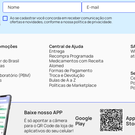
Ao se cadastrar você concorda em receber comunicação com
ofertas e novidades, conforme a nossa
política de privacidade
.
romoções
Central de Ajuda
SA
Entrega
Wh
Recompra Programada
at
 do Brasil
Medicamentos com Receita
tas
Alomed
Formas de Pagamento
S
boratório (PBM)
Troca e Devolução
Ce
s
Bulas de A a Z
Po
Políticas de Marketplace
Po
Baixe nosso APP
Google
App
É só apontar a câmera
Play
Sto
para o QR Code da loja de
aplicativos do seu celular!