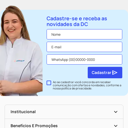
Cadastre-se e receba as
novidades da DC
Cadastrar
Ao se cadastrar você concorda em receber
comunicação com ofertas e novidades, conforme a
nossa
política de privacidade
.
Institucional
História
Nossas Lojas
Benefícios E Promoções