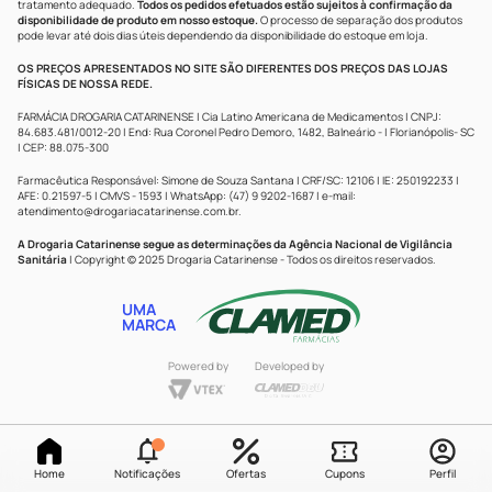
tratamento adequado.
Todos os pedidos efetuados estão sujeitos à confirmação da
disponibilidade de produto em nosso estoque.
O processo de separação dos produtos
pode levar até dois dias úteis dependendo da disponibilidade do estoque em loja.
OS PREÇOS APRESENTADOS NO SITE SÃO DIFERENTES DOS PREÇOS DAS LOJAS
FÍSICAS DE NOSSA REDE.
FARMÁCIA DROGARIA CATARINENSE | Cia Latino Americana de Medicamentos | CNPJ:
84.683.481/0012-20 | End: Rua Coronel Pedro Demoro, 1482, Balneário - | Florianópolis- SC
| CEP: 88.075-300
Farmacêutica Responsável: Simone de Souza Santana | CRF/SC: 12106 | IE: 250192233 |
AFE: 0.21597-5 | CMVS - 1593 | WhatsApp: (47) 9 9202-1687 | e-mail:
atendimento@drogariacatarinense.com.br
.
A Drogaria Catarinense segue as determinações da Agência Nacional de Vigilância
Sanitária
| Copyright © 2025 Drogaria Catarinense - Todos os direitos reservados.
UMA
MARCA
Powered by
Developed by
Home
Notificações
Ofertas
Cupons
Perfil