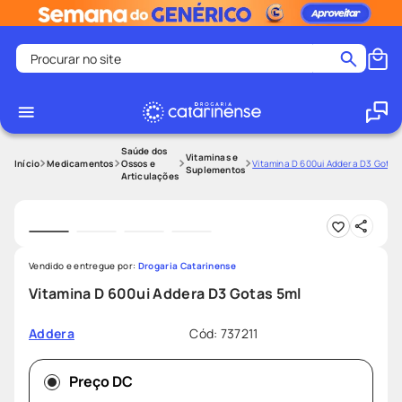
Procurar no site
Termos mais buscados
coristina
1
º
medley
2
º
Saúde dos
Vitaminas e
Medicamentos
Ossos e
Vitamina D 600ui Addera D3 Gotas
Suplementos
Articulações
fralda
3
º
protetor solar facial
4
º
shampoo
5
º
tadalafila
6
º
Vendido e entregue por:
Drogaria Catarinense
Vitamina D 600ui Addera D3 Gotas 5ml
mounjaro
7
º
ozivy
8
º
Cód
:
737211
Addera
lenço umedecido
9
º
protetor solar
Preço DC
10
º