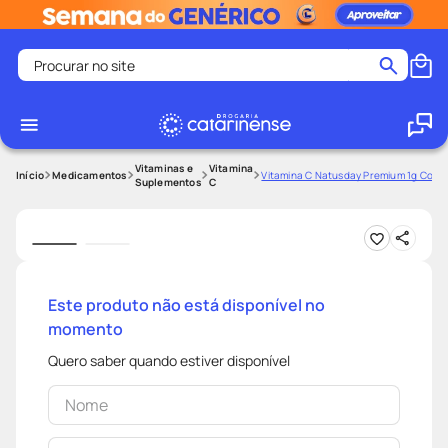
Procurar no site
Termos mais buscados
coristina
1
º
medley
2
º
Vitaminas e
Vitamina
Medicamentos
Vitamina C Natusday Premium 1g Com 
Suplementos
C
protetor solar facial
3
º
shampoo
4
º
tadalafila
5
º
lenço umedecido
6
º
Este produto não está disponível no
momento
ozivy
7
º
protetor solar
8
º
Quero saber quando estiver disponível
fralda pampers
9
º
teste gravidez
10
º