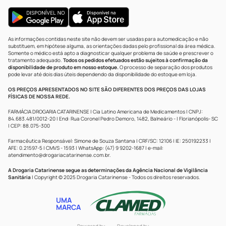
As informações contidas neste site não devem ser usadas para automedicação e não
substituem, em hipótese alguma, as orientações dadas pelo profissional da área médica.
Somente o médico está apto a diagnosticar qualquer problema de saúde e prescrever o
tratamento adequado.
Todos os pedidos efetuados estão sujeitos à confirmação da
disponibilidade de produto em nosso estoque.
O processo de separação dos produtos
pode levar até dois dias úteis dependendo da disponibilidade do estoque em loja.
OS PREÇOS APRESENTADOS NO SITE SÃO DIFERENTES DOS PREÇOS DAS LOJAS
FÍSICAS DE NOSSA REDE.
FARMÁCIA DROGARIA CATARINENSE | Cia Latino Americana de Medicamentos | CNPJ:
84.683.481/0012-20 | End: Rua Coronel Pedro Demoro, 1482, Balneário - | Florianópolis- SC
| CEP: 88.075-300
Farmacêutica Responsável: Simone de Souza Santana | CRF/SC: 12106 | IE: 250192233 |
AFE: 0.21597-5 | CMVS - 1593 | WhatsApp: (47) 9 9202-1687 | e-mail:
atendimento@drogariacatarinense.com.br
.
A Drogaria Catarinense segue as determinações da Agência Nacional de Vigilância
Sanitária
| Copyright © 2025 Drogaria Catarinense - Todos os direitos reservados.
UMA
MARCA