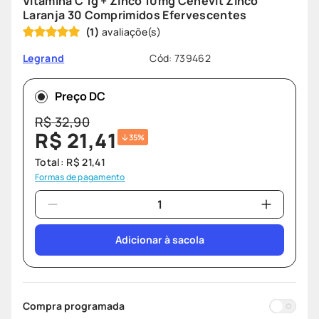
Vitamina C 1g + Zinco 10mg Cenevit Zinco
ozivy
8
º
Laranja 30 Comprimidos Efervescentes
(
1
)
lenço umedecido
9
º
protetor solar
10
º
Cód
:
739462
Legrand
Preço DC
R$
32
,
90
R$
21
,
41
35%
Total:
R$
21
,
41
Formas de pagamento
Adicionar à sacola
Compra programada