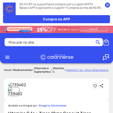
R$ 10 OFF na sua primeira compra com o cupom APP10
Baixe o APP e aproveite o cupom! *Compras acima de R$ 99.
Compre no APP
Procurar no site
Termos mais buscados
coristina
1
º
medley
2
º
Vitaminas e
Vitamina
Medicamentos
Vitamina C 1g + Zinco 10mg Cenevit Z
Suplementos
C
fralda
3
º
protetor solar facial
4
º
shampoo
5
º
tadalafila
6
º
Vendido e entregue por:
Drogaria Catarinense
mounjaro
7
º