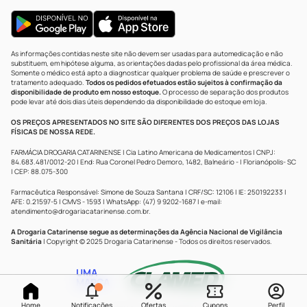
As informações contidas neste site não devem ser usadas para automedicação e não
substituem, em hipótese alguma, as orientações dadas pelo profissional da área médica.
Somente o médico está apto a diagnosticar qualquer problema de saúde e prescrever o
tratamento adequado.
Todos os pedidos efetuados estão sujeitos à confirmação da
disponibilidade de produto em nosso estoque.
O processo de separação dos produtos
pode levar até dois dias úteis dependendo da disponibilidade do estoque em loja.
OS PREÇOS APRESENTADOS NO SITE SÃO DIFERENTES DOS PREÇOS DAS LOJAS
FÍSICAS DE NOSSA REDE.
FARMÁCIA DROGARIA CATARINENSE | Cia Latino Americana de Medicamentos | CNPJ:
84.683.481/0012-20 | End: Rua Coronel Pedro Demoro, 1482, Balneário - | Florianópolis- SC
| CEP: 88.075-300
Farmacêutica Responsável: Simone de Souza Santana | CRF/SC: 12106 | IE: 250192233 |
AFE: 0.21597-5 | CMVS - 1593 | WhatsApp: (47) 9 9202-1687 | e-mail:
atendimento@drogariacatarinense.com.br
.
A Drogaria Catarinense segue as determinações da Agência Nacional de Vigilância
Sanitária
| Copyright © 2025 Drogaria Catarinense - Todos os direitos reservados.
UMA
MARCA
Home
Notificações
Ofertas
Cupons
Perfil