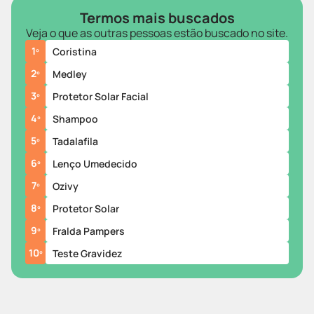
Termos mais buscados
Veja o que as outras pessoas estão buscado no site.
1
º
Coristina
2
º
Medley
3
º
Protetor Solar Facial
4
º
Shampoo
5
º
Tadalafila
6
º
Lenço Umedecido
7
º
Ozivy
8
º
Protetor Solar
9
º
Fralda Pampers
10
º
Teste Gravidez