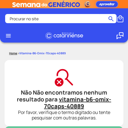
Procurar no site
Termos mais buscados
coristina
1
º
medley
2
º
Vitamina-B6-Omix-70caps-40889
protetor solar facial
3
º
shampoo
4
º
tadalafila
5
º
lenço umedecido
6
º
Não Não encontramos nenhum
ozivy
7
º
resultado para
vitamina-b6-omix-
protetor solar
8
º
70caps-40889
Por favor, verifique o termo digitado ou tente
fralda pampers
9
º
pesquisar com outras palavras.
teste gravidez
10
º