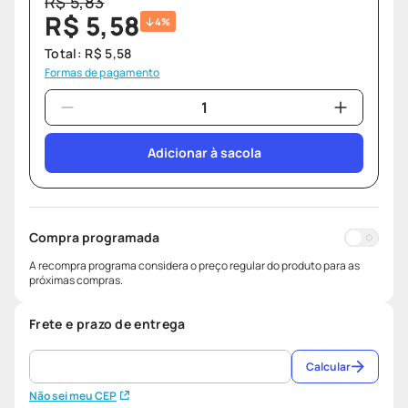
R$
5
,
83
R$
5
,
58
4%
Total:
R$
5
,
58
Formas de pagamento
Adicionar à sacola
Compra programada
A recompra programa considera o preço regular do produto para as
próximas compras.
Frete e prazo de entrega
Calcular
Não sei meu CEP