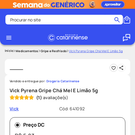
Procurar no site
Termos mais buscados
coristina
1
º
medley
2
º
Medicamentos
Gripe e Resfriado
Vick Pyrena Gripe Chá Mel E Limão 5g
fralda
3
º
protetor solar facial
4
º
shampoo
5
º
Vendido e entregue por:
Drogaria Catarinense
tadalafila
6
º
Vick Pyrena Gripe Chá Mel E Limão 5g
(
1
)
lenço umedecido
7
º
sabonete liquido
8
º
Cód
:
641092
Vick
desodorante
9
º
Preço DC
protetor solar
10
º