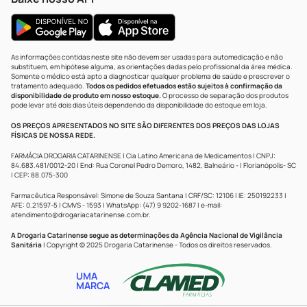
As informações contidas neste site não devem ser usadas para automedicação e não
substituem, em hipótese alguma, as orientações dadas pelo profissional da área médica.
Somente o médico está apto a diagnosticar qualquer problema de saúde e prescrever o
tratamento adequado.
Todos os pedidos efetuados estão sujeitos à confirmação da
disponibilidade de produto em nosso estoque.
O processo de separação dos produtos
pode levar até dois dias úteis dependendo da disponibilidade do estoque em loja.
OS PREÇOS APRESENTADOS NO SITE SÃO DIFERENTES DOS PREÇOS DAS LOJAS
FÍSICAS DE NOSSA REDE.
FARMÁCIA DROGARIA CATARINENSE | Cia Latino Americana de Medicamentos | CNPJ:
84.683.481/0012-20 | End: Rua Coronel Pedro Demoro, 1482, Balneário - | Florianópolis- SC
| CEP: 88.075-300
Farmacêutica Responsável: Simone de Souza Santana | CRF/SC: 12106 | IE: 250192233 |
AFE: 0.21597-5 | CMVS - 1593 | WhatsApp: (47) 9 9202-1687 | e-mail:
atendimento@drogariacatarinense.com.br
.
A Drogaria Catarinense segue as determinações da Agência Nacional de Vigilância
Sanitária
| Copyright © 2025 Drogaria Catarinense - Todos os direitos reservados.
UMA
MARCA