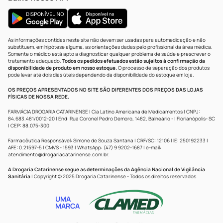
As informações contidas neste site não devem ser usadas para automedicação e não
substituem, em hipótese alguma, as orientações dadas pelo profissional da área médica.
Somente o médico está apto a diagnosticar qualquer problema de saúde e prescrever o
tratamento adequado.
Todos os pedidos efetuados estão sujeitos à confirmação da
disponibilidade de produto em nosso estoque.
O processo de separação dos produtos
pode levar até dois dias úteis dependendo da disponibilidade do estoque em loja.
OS PREÇOS APRESENTADOS NO SITE SÃO DIFERENTES DOS PREÇOS DAS LOJAS
FÍSICAS DE NOSSA REDE.
FARMÁCIA DROGARIA CATARINENSE | Cia Latino Americana de Medicamentos | CNPJ:
84.683.481/0012-20 | End: Rua Coronel Pedro Demoro, 1482, Balneário - | Florianópolis- SC
| CEP: 88.075-300
Farmacêutica Responsável: Simone de Souza Santana | CRF/SC: 12106 | IE: 250192233 |
AFE: 0.21597-5 | CMVS - 1593 | WhatsApp: (47) 9 9202-1687 | e-mail:
atendimento@drogariacatarinense.com.br
.
A Drogaria Catarinense segue as determinações da Agência Nacional de Vigilância
Sanitária
| Copyright © 2025 Drogaria Catarinense - Todos os direitos reservados.
UMA
MARCA