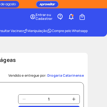
Entrar ou
Cadastrar
sultar Vacinas
Manipulação
Compre pelo Whatsapp
rágeas
Vendido e entregue por:
Drogaria Catarinense