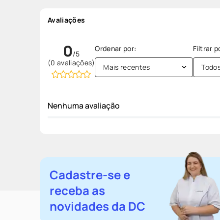
Avaliações
0
(0 avaliações)
Mais recentes
Todo
Nenhuma avaliação
Cadastre-se e
receba as
novidades da DC