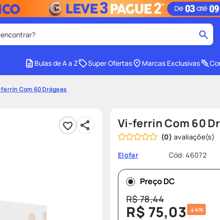
 encontrar?
cados
Bulas de A a Z
Super Ofertas
Marcas Exclusivas
Con
medley
2
º
-ferrin Com 60 Drágeas
r facial
shampoo
4
º
lenço umedecido
6
º
Vi-ferrin Com 60 D
protetor solar
8
º
(
0
)
ers
teste gravidez
10
º
Cód
:
46072
Elofar
Preço DC
R$
78
,
44
R$
75
,
03
4%