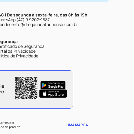
C | De segunda à sexta-feira, das 8h às 19h
atsApp (47) 9 9202-1687
endimento@drogariacatarinense.com.br
egurança
rtificado de Segurança
rtal da Privacidade
lítica de Privacidade
le
re
 Somente o
UMA MARCA
ade de produto