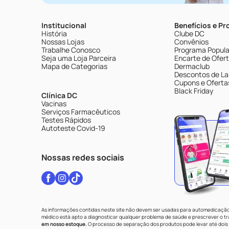
Institucional
Benefícios e P
História
Clube DC
Nossas Lojas
Convênios
Trabalhe Conosco
Programa Popular
Seja uma Loja Parceira
Encarte de Ofer
Mapa de Categorias
Dermaclub
Descontos de La
Cupons e Oferta
Black Friday
Clínica DC
Vacinas
Serviços Farmacêuticos
Testes Rápidos
Autoteste Covid-19
Nossas redes sociais
As informações contidas neste site não devem ser usadas para automedicação 
médico está apto a diagnosticar qualquer problema de saúde e prescrever o 
em nosso estoque.
O processo de separação dos produtos pode levar até dois 