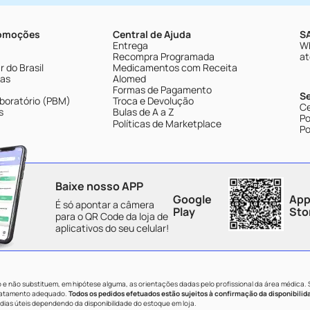
romoções
Central de Ajuda
SA
Entrega
Wh
Recompra Programada
at
 do Brasil
Medicamentos com Receita
tas
Alomed
Formas de Pagamento
S
boratório (PBM)
Troca e Devolução
Ce
s
Bulas de A a Z
Po
Políticas de Marketplace
Po
Baixe nosso APP
Google
App
É só apontar a câmera
Play
Sto
para o QR Code da loja de
aplicativos do seu celular!
e não substituem, em hipótese alguma, as orientações dadas pelo profissional da área médica.
tratamento adequado.
Todos os pedidos efetuados estão sujeitos à confirmação da disponibilid
dias úteis dependendo da disponibilidade do estoque em loja.