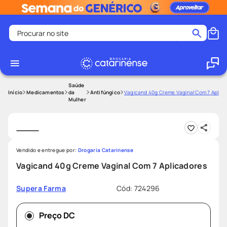
Procurar no site
Termos mais buscados
coristina
1
º
medley
2
º
Saúde
Medicamentos
da
Antifúngico
Vagicand 40g Creme Vaginal Com 7 Aplica
Mulher
shampoo
3
º
tadalafila
4
º
ozivy
5
º
lenço umedecido
6
º
Vendido e entregue por:
Drogaria Catarinense
Vagicand 40g Creme Vaginal Com 7 Aplicadores
protetor solar
7
º
desodorante
8
º
Cód
:
724296
Supera Farma
fralda pampers
9
º
teste gravidez
Preço DC
10
º