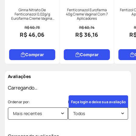
Ginna Nitrato De
Fenticonazol Eurofarma
Fentizol 
Fenticonazol 0,02g/g
40g Creme Vaginal Com 7
Ap
Eurofarma Creme Vaginal
Aplicadores
40g + 7 Aplicadores
R$ 50,73
R$ 60,74
R
R$ 46,06
R$ 36,16
R$
Comprar
Comprar
Avaliações
Carregando…
Faça login e deixe sua avaliação
Mais recentes
Todos