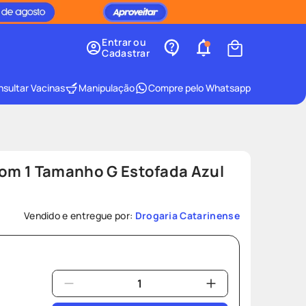
Entrar ou
Cadastrar
sultar Vacinas
Manipulação
Compre pelo Whatsapp
Com 1 Tamanho G Estofada Azul
Vendido e entregue por:
Drogaria Catarinense