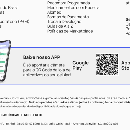
Recompra Programada
at
 do Brasil
Medicamentos com Receita
tas
Alomed
Formas de Pagamento
S
boratório (PBM)
Troca e Devolução
Ce
s
Bulas de A a Z
Po
Políticas de Marketplace
Po
Baixe nosso APP
Google
App
É só apontar a câmera
Play
Sto
para o QR Code da loja de
aplicativos do seu celular!
e não substituem, em hipótese alguma, as orientações dadas pelo profissional da área médica.
tratamento adequado.
Todos os pedidos efetuados estão sujeitos à confirmação da disponibilid
dias úteis dependendo da disponibilidade do estoque em loja.
JAS FÍSICAS DE NOSSA REDE.
84.683.481/0151-07 | End: R. Dr. João Colin, 1865 - América, Joinville - SC, 89204-001