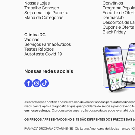
Nossas Lojas
Convênios
Trabalhe Conosco
Programa Popular
Seja uma Loja Parceira
Encarte de Ofer
Mapa de Categorias
Dermaclub
Descontos de La
Cupons e Oferta
Black Friday
Clínica DC
Vacinas
Serviços Farmacêuticos
Testes Rápidos
Autoteste Covid-19
Nossas redes sociais
As informações contidas neste site não devem ser usadas para automedicação 
médico está apto a diagnosticar qualquer problema de saúde e prescrever o 
em nosso estoque.
O processo de separação dos produtos pode levar até dois 
OS PREÇOS APRESENTADOS NO SITE SÃO DIFERENTES DOS PREÇOS DAS LO
FARMÁCIA DROGARIA CATARINENSE | Cia Latino Americana de Medicamentos | CNPJ: 