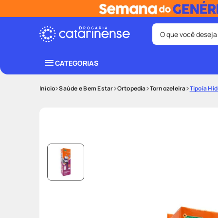
O que você deseja
Termos mais bus
CATEGORIAS
coristina
1
º
Saúde e Bem Estar
Ortopedia
Tornozeleira
Tipoia Hi
fralda
3
º
shampoo
5
º
mounjaro
7
º
lenço umede
9
º