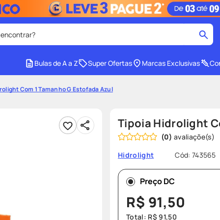
 encontrar?
cados
Bulas de A a Z
Super Ofertas
Marcas Exclusivas
Con
medley
2
º
drolight Com 1 Tamanho G Estofada Azul
protetor solar facial
4
º
tadalafila
6
º
Tipoia Hidrolight 
ozivy
8
º
(
0
)
cido
protetor solar
10
º
Cód
:
743565
Hidrolight
Preço DC
R$
91
,
50
Total:
R$
91
,
50