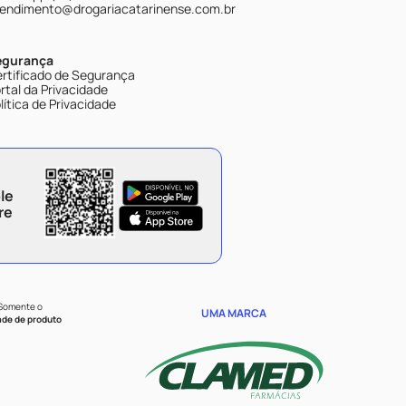
endimento@drogariacatarinense.com.br
egurança
rtificado de Segurança
rtal da Privacidade
lítica de Privacidade
le
re
 Somente o
UMA MARCA
ade de produto