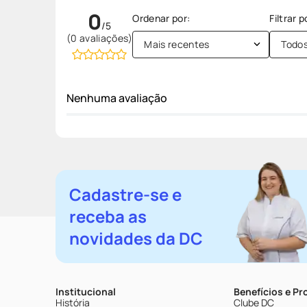
0
(0 avaliações)
Mais recentes
Todo
Nenhuma avaliação
Cadastre-se e
receba as
novidades da DC
Institucional
Benefícios e P
História
Clube DC