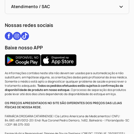
Bulas De A A Z
Autoteste Covid-19
Certificado De Segurança
Políticas De Marketplace
Vacinas
Portal Da Privacidade
Atendimento / SAC
Política De Privacidade
WhatsApp (47) 9202-1687
Atendimento@drogariacatarinense.com.br
Nossas redes sociais
Baixe nosso APP
As informações contidas neste site não devem ser usadas para automedicação e não
substituem, em hipótese alguma, as orientações dadas pelo profissional da área médica.
Somente o médico está apto a diagnosticar qualquer problema de saúde e prescrever o
tratamento adequado.
Todos os pedidos efetuados estão sujeitos à confirmação da
disponibilidade de produto em nosso estoque.
O processo de separação dos produtos
pode levar até dois dias úteis dependendo da disponibilidade do estoque em loja.
OS PREÇOS APRESENTADOS NO SITE SÃO DIFERENTES DOS PREÇOS DAS LOJAS
FÍSICAS DE NOSSA REDE.
FARMÁCIA DROGARIA CATARINENSE | Cia Latino Americana de Medicamentos | CNPJ:
84.683.481/0012-20 | End: Rua Coronel Pedro Demoro, 1482, Balneário - | Florianópolis- SC
| CEP: 88.075-300
Farmacêutica Responsável: Simone de Souza Santana | CRF/SC: 12106 | IE: 250192233 |