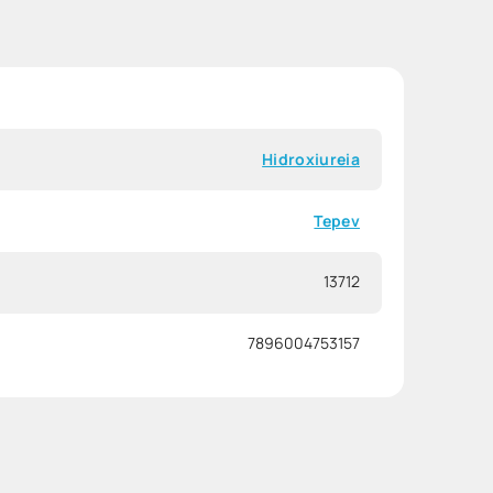
Hidroxiureia
Tepev
13712
7896004753157