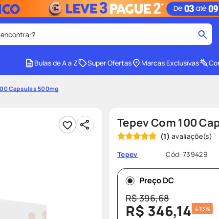
 encontrar?
cados
Bulas de A a Z
Super Ofertas
Marcas Exclusivas
Con
medley
2
º
100 Capsulas 500mg
protetor solar facial
4
º
tadalafila
6
º
Tepev Com 100 Ca
ozivy
8
º
(
1
)
cido
protetor solar
10
º
Cód
:
739429
Tepev
Preço DC
R$
396
,
68
R$
346
,
14
13%