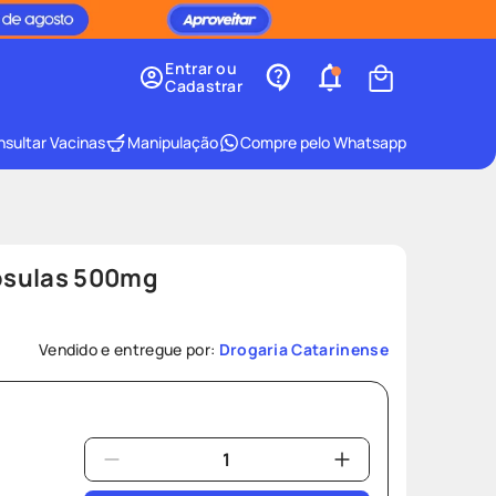
Entrar ou
Cadastrar
sultar Vacinas
Manipulação
Compre pelo Whatsapp
psulas 500mg
Vendido e entregue por:
Drogaria Catarinense