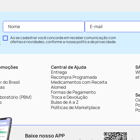
Ao se cadastrar você concorda em receber comunicação com
ofertas e novidades, conforme a nossa
política de privacidade
.
romoções
Central de Ajuda
SA
Entrega
Wh
Recompra Programada
at
 do Brasil
Medicamentos com Receita
tas
Alomed
Formas de Pagamento
S
boratório (PBM)
Troca e Devolução
Ce
s
Bulas de A a Z
Po
Políticas de Marketplace
Po
Baixe nosso APP