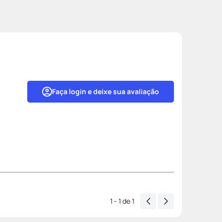
Faça login e deixe sua avaliação
1 - 1
de
1