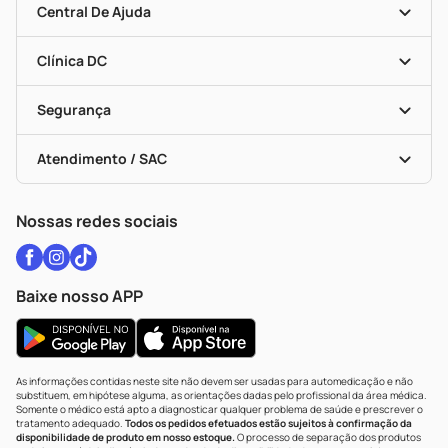
Mapa De Categorias
Convênios
Central De Ajuda
Programa Popular Do Brasil
Encarte De Ofertas
Entrega
Dermaclub
Recompra Programada
Clínica DC
Descontos De Laboratório (PBM)
Medicamentos Com Receita
Cupons E Ofertas
Alomed
Vacinas
Black Friday
Formas De Pagamento
Serviços Farmacêuticos
Segurança
Troca E Devolução
Testes Rápidos
Bulas De A A Z
Autoteste Covid-19
Certificado De Segurança
Políticas De Marketplace
Vacinas
Portal Da Privacidade
Atendimento / SAC
Política De Privacidade
WhatsApp (47) 9202-1687
Atendimento@drogariacatarinense.com.br
Nossas redes sociais
Baixe nosso APP
As informações contidas neste site não devem ser usadas para automedicação e não
substituem, em hipótese alguma, as orientações dadas pelo profissional da área médica.
Somente o médico está apto a diagnosticar qualquer problema de saúde e prescrever o
tratamento adequado.
Todos os pedidos efetuados estão sujeitos à confirmação da
disponibilidade de produto em nosso estoque.
O processo de separação dos produtos