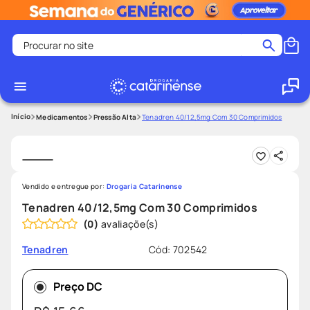
Procurar no site
Termos mais buscados
coristina
1
º
medley
2
º
Medicamentos
Pressão Alta
Tenadren 40/12,5mg Com 30 Comprimidos
fralda
3
º
protetor solar facial
4
º
shampoo
5
º
Vendido e entregue por:
Drogaria Catarinense
tadalafila
6
º
Tenadren 40/12,5mg Com 30 Comprimidos
(
0
)
mounjaro
7
º
ozivy
8
º
Cód
:
702542
Tenadren
lenço umedecido
9
º
Preço DC
protetor solar
10
º