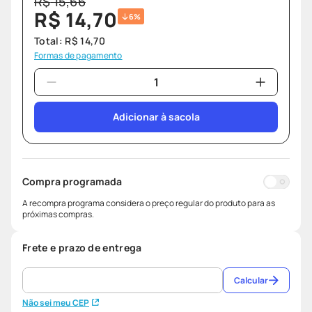
R$
15
,
66
R$
14
,
70
6%
Total:
R$
14
,
70
Formas de pagamento
Adicionar à sacola
Compra programada
A recompra programa considera o preço regular do produto para as
próximas compras.
Frete e prazo de entrega
Calcular
Não sei meu CEP