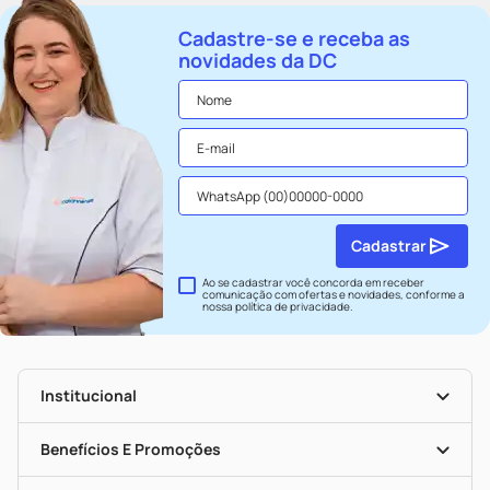
Cadastre-se e receba as
novidades da DC
Cadastrar
Ao se cadastrar você concorda em receber
comunicação com ofertas e novidades, conforme a
nossa
política de privacidade
.
Institucional
História
Nossas Lojas
Benefícios E Promoções
Trabalhe Conosco
Seja Uma Loja Parceira
Clube DC