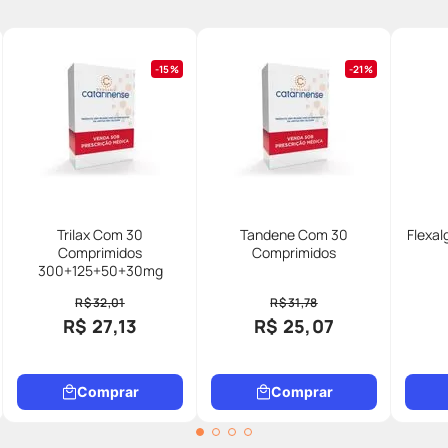
15%
21%
Trilax Com 30
Tandene Com 30
Flexal
Comprimidos
Comprimidos
300+125+50+30mg
R$ 32,01
R$ 31,78
R$ 27,13
R$ 25,07
Comprar
Comprar