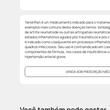
Tandriflan é um medicamento indicado para o tratam
exemplos mais comuns desta doenças temos: lombalgia
de artrite reumatoide ou outras artropatias reumática
estados inflamatórios agudos pós traumáticos e pós c
é indicado como coadjuvante em processos inflamatór
quadros infecciosos. Seu uso é contraindicado em caso
componentes da fórmula, nos casos de insuficiência ca
hipertensão arterial grave.
VENDA SOB PRESCRIÇÃO MÉDI
Você também pode gostar