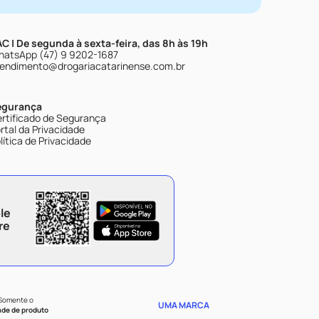
C | De segunda à sexta-feira, das 8h às 19h
atsApp (47) 9 9202-1687
endimento@drogariacatarinense.com.br
egurança
rtificado de Segurança
rtal da Privacidade
lítica de Privacidade
le
re
 Somente o
UMA MARCA
ade de produto