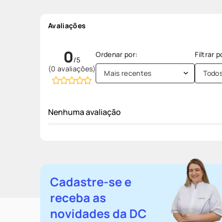
Avaliações
0
(0 avaliações)
Mais recentes
Todo
Nenhuma avaliação
Cadastre-se e
receba as
novidades da DC