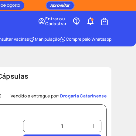
Entrar ou
Cadastrar
sultar Vacinas
Manipulação
Compre pelo Whatsapp
 Cápsulas
9
Vendido e entregue por:
Drogaria Catarinense