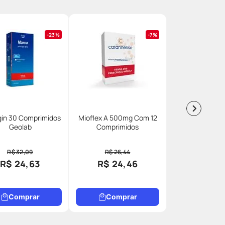
23%
7%
gin 30 Comprimidos
Mioflex A 500mg Com 12
Geolab
Comprimidos
R$ 32,09
R$ 26,44
R$ 24,63
R$ 24,46
Comprar
Comprar