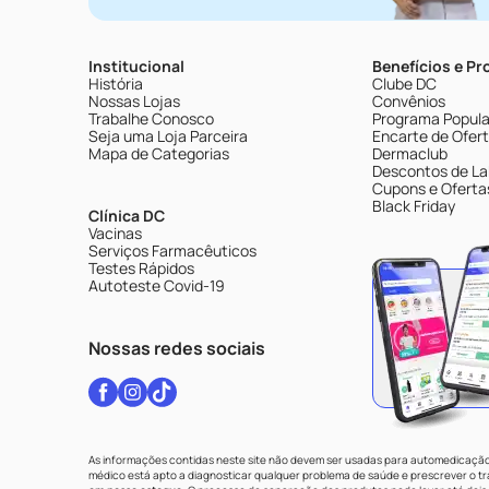
Institucional
Benefícios e P
História
Clube DC
Nossas Lojas
Convênios
Trabalhe Conosco
Programa Popular
Seja uma Loja Parceira
Encarte de Ofer
Mapa de Categorias
Dermaclub
Descontos de La
Cupons e Oferta
Black Friday
Clínica DC
Vacinas
Serviços Farmacêuticos
Testes Rápidos
Autoteste Covid-19
Nossas redes sociais
As informações contidas neste site não devem ser usadas para automedicação 
médico está apto a diagnosticar qualquer problema de saúde e prescrever o 