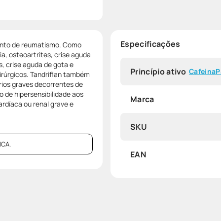
Especificações
ento de reumatismo. Como
, osteoartrites, crise aguda
s, crise aguda de gota e
Princípio ativo
Cafeina
P
irúrgicos. Tandriflan também
ios graves decorrentes de
 de hipersensibilidade aos
Marca
rdíaca ou renal grave e
SKU
CA.
EAN