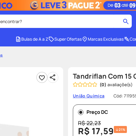
 encontrar?
cados
Bulas de A a Z
Super Ofertas
Marcas Exclusivas
Con
medley
2
º
as
tadalafila
4
º
lenço umedecido
6
º
Tandriflan Com 15
ar
desodorante
8
º
(
0
)
ers
teste gravidez
10
º
Cód
:
71195
União Química
Preço DC
R$
22
,
23
R$
17
,
59
21%