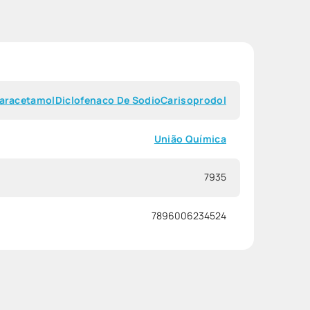
aracetamol
Diclofenaco De Sodio
Carisoprodol
União Química
7935
7896006234524