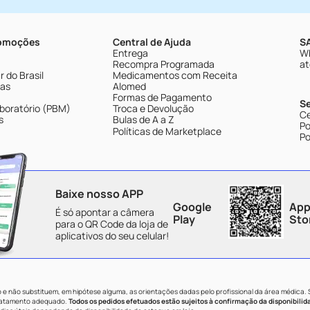
romoções
Central de Ajuda
SA
Entrega
Wh
Recompra Programada
at
 do Brasil
Medicamentos com Receita
tas
Alomed
Formas de Pagamento
S
boratório (PBM)
Troca e Devolução
Ce
s
Bulas de A a Z
Po
Políticas de Marketplace
Po
Baixe nosso APP
Google
App
É só apontar a câmera
Play
Sto
para o QR Code da loja de
aplicativos do seu celular!
e não substituem, em hipótese alguma, as orientações dadas pelo profissional da área médica.
tratamento adequado.
Todos os pedidos efetuados estão sujeitos à confirmação da disponibilid