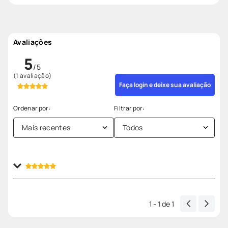
Avaliações
5
(1 avaliação)
Faça login e deixe sua avaliação
Mais recentes
Todos
Enviado
1 ano atrás
por
arany koehler
Otimo produto e cumpriu a sua finalidade de
normalizar o desequilibrio provocado por um surto de
1 - 1
de
1
Labirintite!!