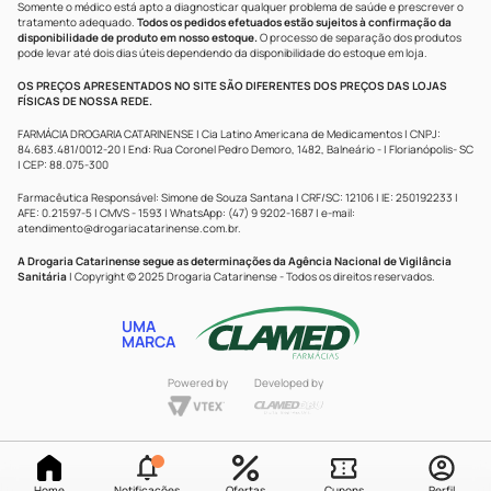
Somente o médico está apto a diagnosticar qualquer problema de saúde e prescrever o
tratamento adequado.
Todos os pedidos efetuados estão sujeitos à confirmação da
disponibilidade de produto em nosso estoque.
O processo de separação dos produtos
pode levar até dois dias úteis dependendo da disponibilidade do estoque em loja.
OS PREÇOS APRESENTADOS NO SITE SÃO DIFERENTES DOS PREÇOS DAS LOJAS
FÍSICAS DE NOSSA REDE.
FARMÁCIA DROGARIA CATARINENSE | Cia Latino Americana de Medicamentos | CNPJ:
84.683.481/0012-20 | End: Rua Coronel Pedro Demoro, 1482, Balneário - | Florianópolis- SC
| CEP: 88.075-300
Farmacêutica Responsável: Simone de Souza Santana | CRF/SC: 12106 | IE: 250192233 |
AFE: 0.21597-5 | CMVS - 1593 | WhatsApp: (47) 9 9202-1687 | e-mail:
atendimento@drogariacatarinense.com.br
.
A Drogaria Catarinense segue as determinações da Agência Nacional de Vigilância
Sanitária
| Copyright © 2025 Drogaria Catarinense - Todos os direitos reservados.
UMA
MARCA
Powered by
Developed by
Home
Notificações
Ofertas
Cupons
Perfil