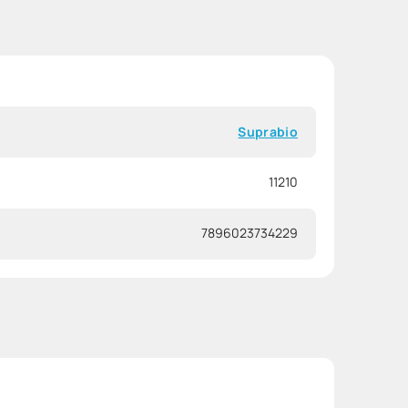
Suprabio
11210
7896023734229