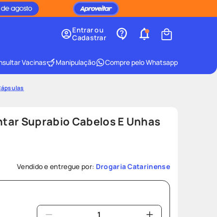
Entrar ou
Cadastrar
sultar Vacinas
Manipulação
Compre pelo Whatsapp
Cápsulas
tar Suprabio Cabelos E Unhas
Vendido e entregue por:
Drogaria Catarinense