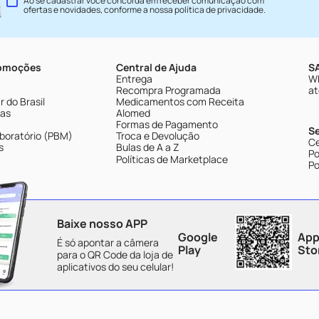
Ao se cadastrar você concorda em receber comunicação com
ofertas e novidades, conforme a nossa
política de privacidade
.
romoções
Central de Ajuda
SA
Entrega
Wh
Recompra Programada
at
 do Brasil
Medicamentos com Receita
tas
Alomed
Formas de Pagamento
S
boratório (PBM)
Troca e Devolução
Ce
s
Bulas de A a Z
Po
Políticas de Marketplace
Po
Baixe nosso APP
Google
App
É só apontar a câmera
Play
Sto
para o QR Code da loja de
aplicativos do seu celular!