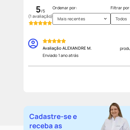
5
(1 avaliação)
Mais recentes
Todos
ALEXANDRE M.
prod
Enviado
1 ano atrás
Cadastre-se e
receba as