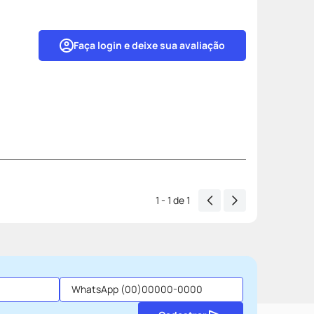
Faça login e deixe sua avaliação
1 - 1
de
1