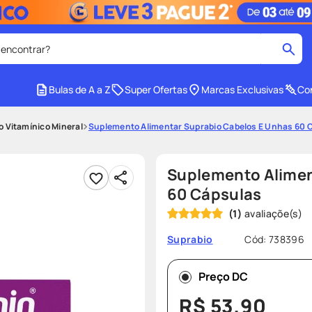
 encontrar?
cados
Bulas de A a Z
Super Ofertas
Marcas Exclusivas
Con
medley
2
º
 Vitamínico Mineral
Suplemento Alimentar Suprabio Cabelos E Unhas 60 
r facial
shampoo
4
º
lenço umedecido
6
º
Suplemento Alimen
protetor solar
8
º
60 Cápsulas
(
1
)
ers
teste gravidez
10
º
Cód
:
738396
Suprabio
Preço DC
R$
53
,
90