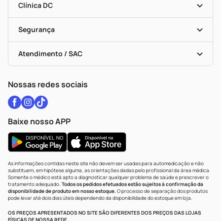
Dermaclub
Recompra Programada
Clínica DC
Descontos De Laboratório (PBM)
Medicamentos Com Receita
Cupons E Ofertas
Alomed
Vacinas
Black Friday
Formas De Pagamento
Serviços Farmacêuticos
Segurança
Troca E Devolução
Testes Rápidos
Bulas De A A Z
Autoteste Covid-19
Certificado De Segurança
Políticas De Marketplace
Vacinas
Portal Da Privacidade
Atendimento / SAC
Política De Privacidade
WhatsApp (47) 9202-1687
Atendimento@drogariacatarinense.com.br
Nossas redes sociais
Baixe nosso APP
As informações contidas neste site não devem ser usadas para automedicação e não
substituem, em hipótese alguma, as orientações dadas pelo profissional da área médica.
Somente o médico está apto a diagnosticar qualquer problema de saúde e prescrever o
tratamento adequado.
Todos os pedidos efetuados estão sujeitos à confirmação da
disponibilidade de produto em nosso estoque.
O processo de separação dos produtos
pode levar até dois dias úteis dependendo da disponibilidade do estoque em loja.
OS PREÇOS APRESENTADOS NO SITE SÃO DIFERENTES DOS PREÇOS DAS LOJAS
FÍSICAS DE NOSSA REDE.