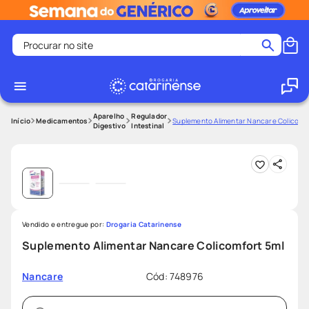
Procurar no site
Termos mais buscados
coristina
1
º
medley
2
º
Aparelho
Regulador
Medicamentos
Suplemento Alimentar Nancare Colicomfo
Digestivo
Intestinal
shampoo
3
º
tadalafila
4
º
ozivy
5
º
lenço umedecido
6
º
Vendido e entregue por:
protetor solar
Drogaria Catarinense
7
º
Suplemento Alimentar Nancare Colicomfort 5ml
desodorante
8
º
fralda pampers
9
º
Cód
:
748976
Nancare
teste gravidez
10
º