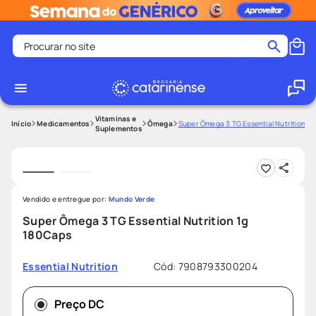
Procurar no site
Termos mais buscados
coristina
1
º
medley
2
º
Vitaminas e
Medicamentos
Ômega
Super Ômega 3 TG Essential Nutrition 1
Suplementos
fralda
3
º
protetor solar facial
4
º
shampoo
5
º
Vendido e entregue por:
Mundo Verde
tadalafila
6
º
Super Ômega 3 TG Essential Nutrition 1g
lenço umedecido
7
º
180Caps
sabonete liquido
8
º
Cód
:
7908793300204
Essential Nutrition
desodorante
9
º
protetor solar
10
º
Preço DC