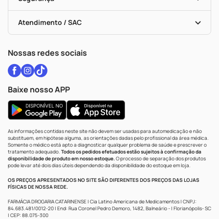
Troca E Devolução
Testes Rápidos
Bulas De A A Z
Autoteste Covid-19
Certificado De Segurança
Políticas De Marketplace
Vacinas
Portal Da Privacidade
Atendimento / SAC
Política De Privacidade
WhatsApp (47) 9202-1687
Atendimento@drogariacatarinense.com.br
Nossas redes sociais
Baixe nosso APP
As informações contidas neste site não devem ser usadas para automedicação e não
substituem, em hipótese alguma, as orientações dadas pelo profissional da área médica.
Somente o médico está apto a diagnosticar qualquer problema de saúde e prescrever o
tratamento adequado.
Todos os pedidos efetuados estão sujeitos à confirmação da
disponibilidade de produto em nosso estoque.
O processo de separação dos produtos
pode levar até dois dias úteis dependendo da disponibilidade do estoque em loja.
OS PREÇOS APRESENTADOS NO SITE SÃO DIFERENTES DOS PREÇOS DAS LOJAS
FÍSICAS DE NOSSA REDE.
FARMÁCIA DROGARIA CATARINENSE | Cia Latino Americana de Medicamentos | CNPJ:
84.683.481/0012-20 | End: Rua Coronel Pedro Demoro, 1482, Balneário - | Florianópolis- SC
| CEP: 88.075-300