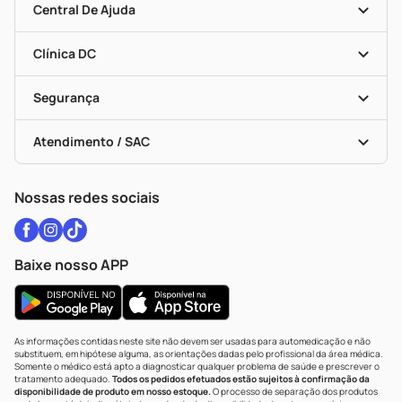
Mapa De Categorias
Convênios
Central De Ajuda
Programa Popular Do Brasil
Encarte De Ofertas
Entrega
Dermaclub
Recompra Programada
Clínica DC
Descontos De Laboratório (PBM)
Medicamentos Com Receita
Cupons E Ofertas
Alomed
Vacinas
Black Friday
Formas De Pagamento
Serviços Farmacêuticos
Segurança
Troca E Devolução
Testes Rápidos
Bulas De A A Z
Autoteste Covid-19
Certificado De Segurança
Políticas De Marketplace
Vacinas
Portal Da Privacidade
Atendimento / SAC
Política De Privacidade
WhatsApp (47) 9202-1687
Atendimento@drogariacatarinense.com.br
Nossas redes sociais
Baixe nosso APP
As informações contidas neste site não devem ser usadas para automedicação e não
substituem, em hipótese alguma, as orientações dadas pelo profissional da área médica.
Somente o médico está apto a diagnosticar qualquer problema de saúde e prescrever o
tratamento adequado.
Todos os pedidos efetuados estão sujeitos à confirmação da
disponibilidade de produto em nosso estoque.
O processo de separação dos produtos