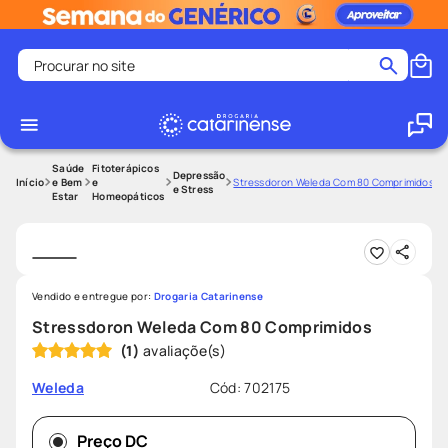
Procurar no site
Termos mais buscados
coristina
1
º
medley
2
º
Saúde
Fitoterápicos
Depressão
e Bem
e
Stressdoron Weleda Com 80 Comprimidos
e Stress
Estar
Homeopáticos
shampoo
3
º
tadalafila
4
º
ozivy
5
º
lenço umedecido
6
º
Vendido e entregue por:
Drogaria Catarinense
Stressdoron Weleda Com 80 Comprimidos
protetor solar
7
º
(
1
)
desodorante
8
º
Cód
:
702175
Weleda
fralda pampers
9
º
teste gravidez
10
º
Preço DC