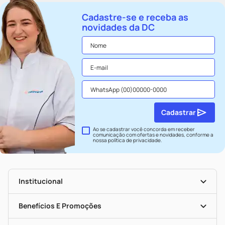
Cadastre-se e receba as
novidades da DC
Cadastrar
Ao se cadastrar você concorda em receber
comunicação com ofertas e novidades, conforme a
nossa
política de privacidade
.
Institucional
História
Nossas Lojas
Benefícios E Promoções
Trabalhe Conosco
Seja Uma Loja Parceira
Clube DC