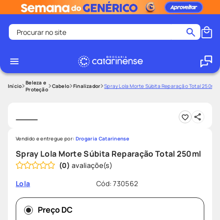
Procurar no site
Termos mais buscados
coristina
1
º
medley
2
º
Beleza e
Cabelo
Finalizador
Spray Lola Morte Súbita Reparação Total 250ml
Proteção
shampoo
3
º
tadalafila
4
º
ozivy
5
º
Vendido e entregue por:
Drogaria Catarinense
lenço umedecido
6
º
Spray Lola Morte Súbita Reparação Total 250ml
protetor solar
7
º
(
0
)
desodorante
8
º
Cód
:
730562
Lola
fralda pampers
9
º
teste gravidez
10
º
Preço DC