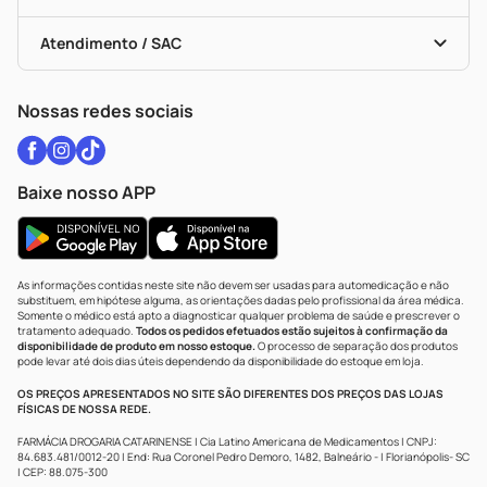
Troca E Devolução
Testes Rápidos
Bulas De A A Z
Autoteste Covid-19
Certificado De Segurança
Políticas De Marketplace
Vacinas
Portal Da Privacidade
Atendimento / SAC
Política De Privacidade
WhatsApp (47) 9202-1687
Atendimento@drogariacatarinense.com.br
Nossas redes sociais
Baixe nosso APP
As informações contidas neste site não devem ser usadas para automedicação e não
substituem, em hipótese alguma, as orientações dadas pelo profissional da área médica.
Somente o médico está apto a diagnosticar qualquer problema de saúde e prescrever o
tratamento adequado.
Todos os pedidos efetuados estão sujeitos à confirmação da
disponibilidade de produto em nosso estoque.
O processo de separação dos produtos
pode levar até dois dias úteis dependendo da disponibilidade do estoque em loja.
OS PREÇOS APRESENTADOS NO SITE SÃO DIFERENTES DOS PREÇOS DAS LOJAS
FÍSICAS DE NOSSA REDE.
FARMÁCIA DROGARIA CATARINENSE | Cia Latino Americana de Medicamentos | CNPJ:
84.683.481/0012-20 | End: Rua Coronel Pedro Demoro, 1482, Balneário - | Florianópolis- SC
| CEP: 88.075-300