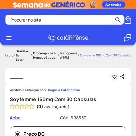
Procurar no site
Termos mais buscados
coristina
1
º
medley
2
º
Saúde e
Fitoterápicos e
Menopausa
Bem
Soyfemme 150mg Com 30 Cápsulas
Homeopáticos
e TPM
Estar
shampoo
3
º
tadalafila
4
º
ozivy
5
º
lenço umedecido
6
º
Vendido e entregue por:
Drogaria Catarinense
Soyfemme 150mg Com 30 Cápsulas
protetor solar
7
º
(
0
)
desodorante
8
º
Cód
:
698580
Ache
fralda pampers
9
º
teste gravidez
10
º
Preço DC