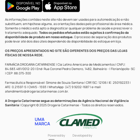
As informações contidas neste site não devem ser usadas para automedicação e não
substituem, em hipótese alguma, as orientações dadas pelo profissional da área médica.
Somente o médico está apto a diagnosticar qualquer problema de saúde e prescrever o
tratamento adequado.
Todos os pedidos efetuados estão sujeitos à confirmação da
disponibilidade de produto em nosso estoque.
O processo de separação dos produtos
pode levar até dois dias úteis dependendo da disponibilidade do estoque em loja.
OS PREÇOS APRESENTADOS NO SITE SÃO DIFERENTES DOS PREÇOS DAS LOJAS
FÍSICAS DE NOSSA REDE.
FARMÁCIA DROGARIA CATARINENSE | Cia Latino Americana de Medicamentos | CNPJ:
84.683.481/0012-20 | End: Rua Coronel Pedro Demoro, 1482, Balneário - | Florianópolis- SC
| CEP: 88.075-300
Farmacêutica Responsável: Simone de Souza Santana | CRF/SC: 12106 | IE: 250192233 |
AFE: 0.21597-5 | CMVS - 1593 | WhatsApp: (47) 9 9202-1687 | e-mail:
atendimento@drogariacatarinense.com.br
.
A Drogaria Catarinense segue as determinações da Agência Nacional de Vigilância
Sanitária
| Copyright © 2025 Drogaria Catarinense - Todos os direitos reservados.
UMA
MARCA
Powered by
Developed by