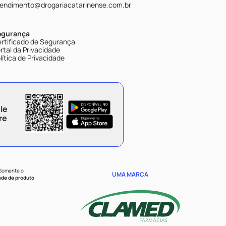
endimento@drogariacatarinense.com.br
egurança
rtificado de Segurança
rtal da Privacidade
lítica de Privacidade
le
re
 Somente o
UMA MARCA
ade de produto