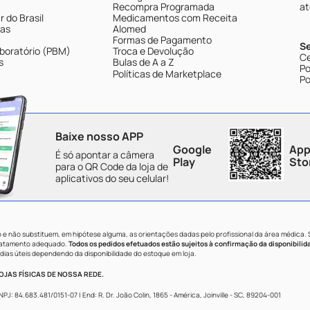
Recompra Programada
at
 do Brasil
Medicamentos com Receita
tas
Alomed
Formas de Pagamento
S
boratório (PBM)
Troca e Devolução
Ce
s
Bulas de A a Z
Po
Políticas de Marketplace
Po
Baixe nosso APP
Google
App
É só apontar a câmera
Play
Sto
para o QR Code da loja de
aplicativos do seu celular!
e não substituem, em hipótese alguma, as orientações dadas pelo profissional da área médica.
tratamento adequado.
Todos os pedidos efetuados estão sujeitos à confirmação da disponibilid
dias úteis dependendo da disponibilidade do estoque em loja.
JAS FÍSICAS DE NOSSA REDE.
84.683.481/0151-07 | End: R. Dr. João Colin, 1865 - América, Joinville - SC, 89204-001