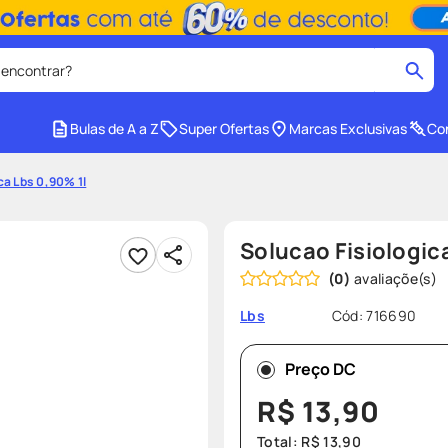
 encontrar?
cados
Bulas de A a Z
Super Ofertas
Marcas Exclusivas
Con
medley
2
º
ca Lbs 0,90% 1l
r facial
shampoo
4
º
ozivy
6
º
Solucao Fisiologic
cido
protetor solar
8
º
(
0
)
e
fralda pampers
10
º
Cód
:
716690
Lbs
Preço DC
R$
13
,
90
Total:
R$
13
,
90