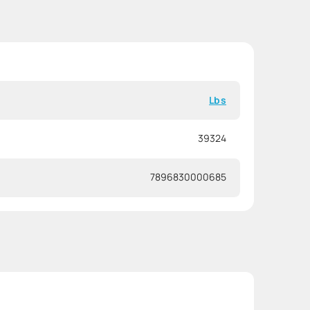
Lbs
39324
7896830000685