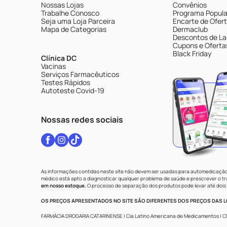
Nossas Lojas
Convênios
Trabalhe Conosco
Programa Popular
Seja uma Loja Parceira
Encarte de Ofer
Mapa de Categorias
Dermaclub
Descontos de La
Cupons e Oferta
Black Friday
Clínica DC
Vacinas
Serviços Farmacêuticos
Testes Rápidos
Autoteste Covid-19
Nossas redes sociais
As informações contidas neste site não devem ser usadas para automedicação 
médico está apto a diagnosticar qualquer problema de saúde e prescrever o 
em nosso estoque.
O processo de separação dos produtos pode levar até dois 
OS PREÇOS APRESENTADOS NO SITE SÃO DIFERENTES DOS PREÇOS DAS LO
FARMÁCIA DROGARIA CATARINENSE | Cia Latino Americana de Medicamentos | CNPJ: 