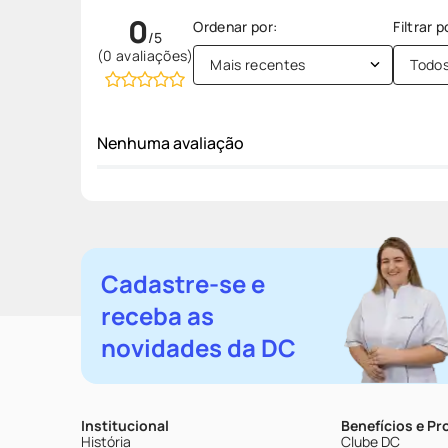
0
(0 avaliações)
Mais recentes
Todo
Nenhuma avaliação
Cadastre-se e
receba as
novidades da DC
Institucional
Benefícios e P
História
Clube DC