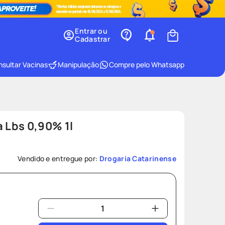
Entrar ou
Cadastrar
sultar Vacinas
Manipulação
Compre pelo Whatsapp
a Lbs 0,90% 1l
Vendido e entregue por:
Drogaria Catarinense