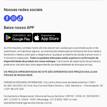
WhatsApp (47) 9202-1687
Atendimento@drogariacatarinense.com.br
Nossas redes sociais
Baixe nosso APP
As informações contidas neste site não devem ser usadas para automedicação e não
substituem, em hipótese alguma, as orientações dadas pelo profissional da área médica.
Somente o médico está apto a diagnosticar qualquer problema de saúde e prescrever o
tratamento adequado.
Todos os pedidos efetuados estão sujeitos à confirmação da
disponibilidade de produto em nosso estoque.
O processo de separação dos produtos
pode levar até dois dias úteis dependendo da disponibilidade do estoque em loja.
OS PREÇOS APRESENTADOS NO SITE SÃO DIFERENTES DOS PREÇOS DAS LOJAS
FÍSICAS DE NOSSA REDE.
FARMÁCIA DROGARIA CATARINENSE | Cia Latino Americana de Medicamentos | CNPJ:
84.683.481/0012-20 | End: Rua Coronel Pedro Demoro, 1482, Balneário - | Florianópolis- SC
| CEP: 88.075-300
Farmacêutica Responsável: Simone de Souza Santana | CRF/SC: 12106 | IE: 250192233 |
AFE: 0.21597-5 | CMVS - 1593 | WhatsApp: (47) 9 9202-1687 | e-mail:
atendimento@drogariacatarinense.com.br
.