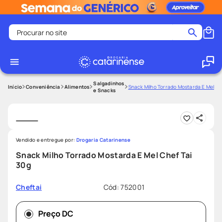
Procurar no site
Termos mais buscados
coristina
1
º
medley
2
º
Salgadinhos
Conveniência
Alimentos
Snack Milho Torrado Mostarda E Mel Ch
e Snacks
protetor solar facial
3
º
shampoo
4
º
tadalafila
5
º
Vendido e entregue por:
Drogaria Catarinense
lenço umedecido
6
º
Snack Milho Torrado Mostarda E Mel Chef Tai
ozivy
7
º
30g
protetor solar
8
º
Cód
:
752001
Cheftai
fralda pampers
9
º
teste gravidez
10
º
Preço DC