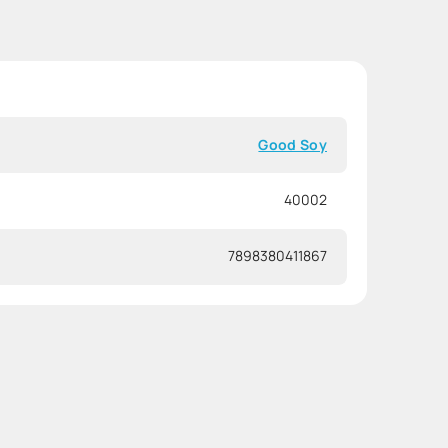
Good Soy
40002
7898380411867