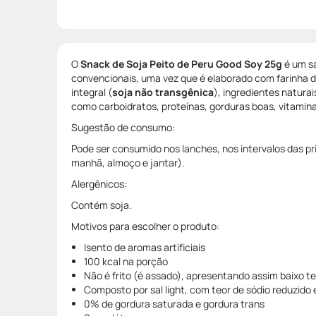
O
Snack de Soja Peito de Peru Good Soy 25g
é um s
convencionais, uma vez que é elaborado com farinha de
integral (
soja não transgênica
), ingredientes naturai
como carboidratos, proteínas, gorduras boas, vitamina
Sugestão de consumo:
Pode ser consumido nos lanches, nos intervalos das pri
manhã, almoço e jantar).
Alergênicos:
Contém soja.
Motivos para escolher o produto:
Isento de aromas artificiais
100 kcal na porção
Não é frito (é assado), apresentando assim baixo t
Composto por sal light, com teor de sódio reduzid
0% de gordura saturada e gordura trans