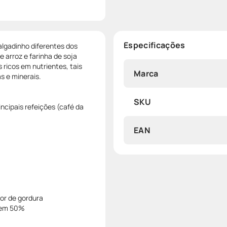
Especificações
algadinho diferentes dos
 arroz e farinha de soja
s ricos em nutrientes, tais
Marca
s e minerais.
SKU
ncipais refeições (café da
EAN
eor de gordura
o em 50%