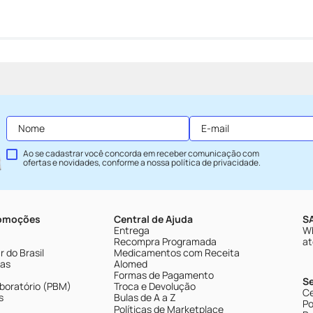
Ao se cadastrar você concorda em receber comunicação com
ofertas e novidades, conforme a nossa
política de privacidade
.
romoções
Central de Ajuda
SA
Entrega
Wh
Recompra Programada
at
 do Brasil
Medicamentos com Receita
tas
Alomed
Formas de Pagamento
S
boratório (PBM)
Troca e Devolução
Ce
s
Bulas de A a Z
Po
Políticas de Marketplace