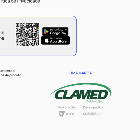
lítica de Privacidade
le
re
 Somente o
UMA MARCA
ade de produto
Powered by
Developed by