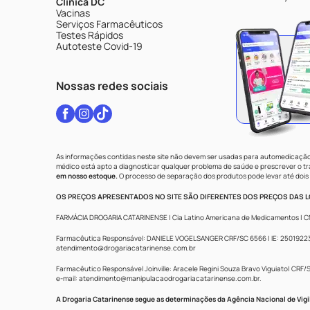
Clínica DC
Vacinas
Serviços Farmacêuticos
Testes Rápidos
Autoteste Covid-19
Nossas redes sociais
As informações contidas neste site não devem ser usadas para automedicação 
médico está apto a diagnosticar qualquer problema de saúde e prescrever o 
em nosso estoque.
O processo de separação dos produtos pode levar até dois 
OS PREÇOS APRESENTADOS NO SITE SÃO DIFERENTES DOS PREÇOS DAS LO
FARMÁCIA DROGARIA CATARINENSE | Cia Latino Americana de Medicamentos | CNPJ: 
Farmacêutica Responsável: DANIELE VOGELSANGER CRF/SC 6566 | IE: 250192233 |
atendimento@drogariacatarinense.com.br
Farmacêutico Responsável Joinville: Aracele Regini Souza Bravo Viguiato| CRF/SC
e-mail:
atendimento@manipulacaodrogariacatarinense.com.br
.
A Drogaria Catarinense segue as determinações da Agência Nacional de Vigi