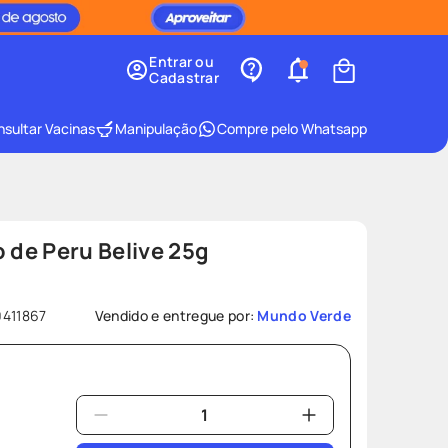
Entrar ou
Cadastrar
sultar Vacinas
Manipulação
Compre pelo Whatsapp
o de Peru Belive 25g
411867
Vendido e entregue por:
Mundo Verde