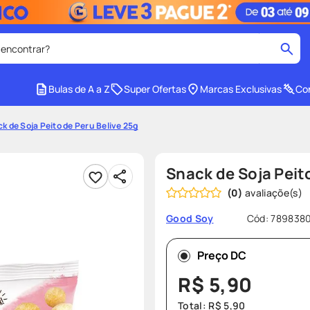
 encontrar?
cados
Bulas de A a Z
Super Ofertas
Marcas Exclusivas
Con
medley
2
º
k de Soja Peito de Peru Belive 25g
r facial
shampoo
4
º
lenço umedecido
6
º
Snack de Soja Peit
protetor solar
8
º
(
0
)
ers
teste gravidez
10
º
Cód
:
7898380
Good Soy
Preço DC
R$
5
,
90
Total:
R$
5
,
90