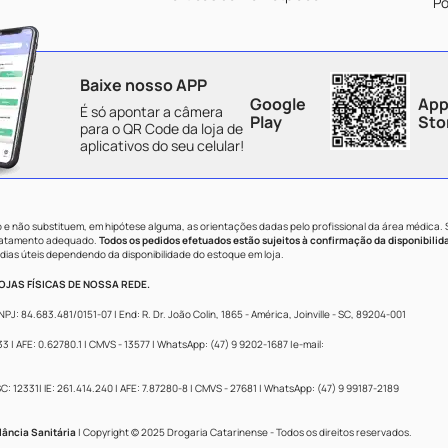
Po
Baixe nosso APP
Google
App
É só apontar a câmera
Play
Sto
para o QR Code da loja de
aplicativos do seu celular!
e não substituem, em hipótese alguma, as orientações dadas pelo profissional da área médica.
tratamento adequado.
Todos os pedidos efetuados estão sujeitos à confirmação da disponibilid
dias úteis dependendo da disponibilidade do estoque em loja.
JAS FÍSICAS DE NOSSA REDE.
84.683.481/0151-07 | End: R. Dr. João Colin, 1865 - América, Joinville - SC, 89204-001
 AFE: 0.62780.1 | CMVS - 13577 | WhatsApp: (47) 9 9202-1687 |e-mail:
: 12331| IE: 261.414.240 | AFE: 7.87280-8 | CMVS - 27681 | WhatsApp: (47) 9 99187-2189
lância Sanitária
| Copyright © 2025 Drogaria Catarinense - Todos os direitos reservados.