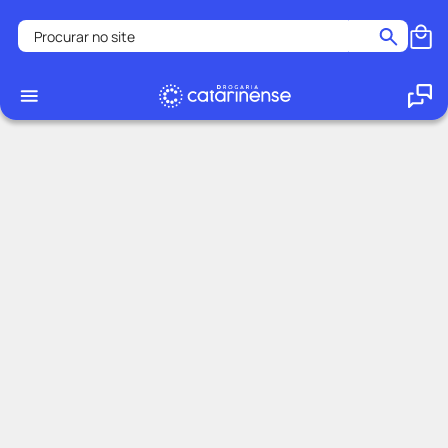
Procurar no site
Termos mais buscados
coristina
1
º
medley
2
º
fralda
3
º
protetor solar facial
4
º
shampoo
5
º
tadalafila
6
º
mounjaro
7
º
ozivy
8
º
lenço umedecido
9
º
protetor solar
10
º