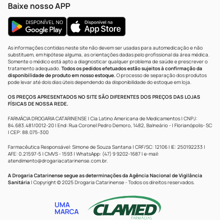
Baixe nosso APP
As informações contidas neste site não devem ser usadas para automedicação e não
substituem, em hipótese alguma, as orientações dadas pelo profissional da área médica.
Somente o médico está apto a diagnosticar qualquer problema de saúde e prescrever o
tratamento adequado.
Todos os pedidos efetuados estão sujeitos à confirmação da
disponibilidade de produto em nosso estoque.
O processo de separação dos produtos
pode levar até dois dias úteis dependendo da disponibilidade do estoque em loja.
OS PREÇOS APRESENTADOS NO SITE SÃO DIFERENTES DOS PREÇOS DAS LOJAS
FÍSICAS DE NOSSA REDE.
FARMÁCIA DROGARIA CATARINENSE | Cia Latino Americana de Medicamentos | CNPJ:
84.683.481/0012-20 | End: Rua Coronel Pedro Demoro, 1482, Balneário - | Florianópolis- SC
| CEP: 88.075-300
Farmacêutica Responsável: Simone de Souza Santana | CRF/SC: 12106 | IE: 250192233 |
AFE: 0.21597-5 | CMVS - 1593 | WhatsApp: (47) 9 9202-1687 | e-mail:
atendimento@drogariacatarinense.com.br
.
A Drogaria Catarinense segue as determinações da Agência Nacional de Vigilância
Sanitária
| Copyright © 2025 Drogaria Catarinense - Todos os direitos reservados.
UMA
MARCA