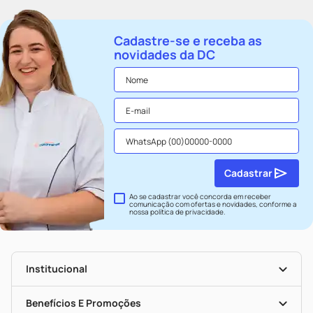
Cadastre-se e receba as
novidades da DC
Cadastrar
Ao se cadastrar você concorda em receber
comunicação com ofertas e novidades, conforme a
nossa
política de privacidade
.
Institucional
História
Nossas Lojas
Benefícios E Promoções