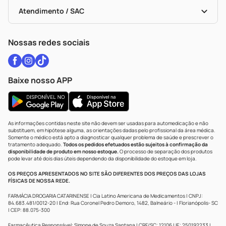
Bulas De A A Z
Autoteste Covid-19
Certificado De Segurança
Políticas De Marketplace
Vacinas
Portal Da Privacidade
Atendimento / SAC
Política De Privacidade
WhatsApp (47) 9202-1687
Atendimento@drogariacatarinense.com.br
Nossas redes sociais
Baixe nosso APP
As informações contidas neste site não devem ser usadas para automedicação e não
substituem, em hipótese alguma, as orientações dadas pelo profissional da área médica.
Somente o médico está apto a diagnosticar qualquer problema de saúde e prescrever o
tratamento adequado.
Todos os pedidos efetuados estão sujeitos à confirmação da
disponibilidade de produto em nosso estoque.
O processo de separação dos produtos
pode levar até dois dias úteis dependendo da disponibilidade do estoque em loja.
OS PREÇOS APRESENTADOS NO SITE SÃO DIFERENTES DOS PREÇOS DAS LOJAS
FÍSICAS DE NOSSA REDE.
FARMÁCIA DROGARIA CATARINENSE | Cia Latino Americana de Medicamentos | CNPJ:
84.683.481/0012-20 | End: Rua Coronel Pedro Demoro, 1482, Balneário - | Florianópolis- SC
| CEP: 88.075-300
Farmacêutica Responsável: Simone de Souza Santana | CRF/SC: 12106 | IE: 250192233 |