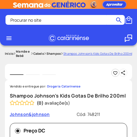
Procurar no site
Termos mais buscados
coristina
1
º
medley
2
º
Mamãe e
Cabelo
Shampoo
Shampoo Johnson's Kids Gotas De Brilho 200ml
Bebê
fralda
3
º
protetor solar facial
4
º
shampoo
5
º
Vendido e entregue por:
Drogaria Catarinense
tadalafila
6
º
Shampoo Johnson's Kids Gotas De Brilho 200ml
mounjaro
7
º
(
0
)
ozivy
8
º
Cód
:
748211
Johnson&johnson
lenço umedecido
9
º
protetor solar
10
º
Preço DC