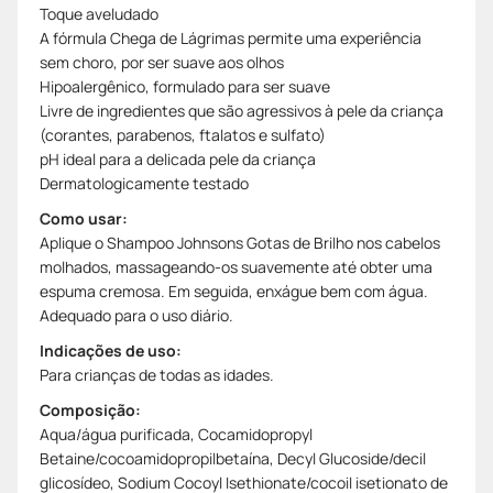
Toque aveludado
A fórmula Chega de Lágrimas permite uma experiência
sem choro, por ser suave aos olhos
Hipoalergênico, formulado para ser suave
Livre de ingredientes que são agressivos à pele da criança
(corantes, parabenos, ftalatos e sulfato)
pH ideal para a delicada pele da criança
Dermatologicamente testado
Como usar:
Aplique o Shampoo Johnsons Gotas de Brilho nos cabelos
molhados, massageando-os suavemente até obter uma
espuma cremosa. Em seguida, enxágue bem com água.
Adequado para o uso diário.
Indicações de uso:
Para crianças de todas as idades.
Composição:
Aqua/água purificada, Cocamidopropyl
Betaine/cocoamidopropilbetaína, Decyl Glucoside/decil
glicosídeo, Sodium Cocoyl Isethionate/cocoil isetionato de