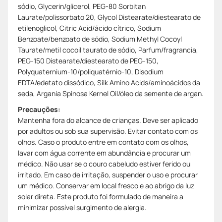
sódio, Glycerin/glicerol, PEG-80 Sorbitan
Laurate/polissorbato 20, Glycol Distearate/diestearato de
etilenoglicol, Citric Acid/ácido cítrico, Sodium
Benzoate/benzoato de sódio, Sodium Methyl Cocoyl
Taurate/metil cocoil taurato de sódio, Parfum/fragrancia,
PEG-150 Distearate/diestearato de PEG-150,
Polyquaternium-10/poliquatérnio-10, Disodium
EDTA/edetato dissódico, Silk Amino Acids/aminoácidos da
seda, Argania Spinosa Kernel Oil/óleo da semente de argan.
Precauções:
Mantenha fora do alcance de crianças. Deve ser aplicado
por adultos ou sob sua supervisão. Evitar contato com os
olhos. Caso o produto entre em contato com os olhos,
lavar com água corrente em abundância e procurar um
médico. Não usar se o couro cabeludo estiver ferido ou
irritado. Em caso de irritação, suspender o uso e procurar
um médico. Conservar em local fresco e ao abrigo da luz
solar direta. Este produto foi formulado de maneira a
minimizar possível surgimento de alergia.