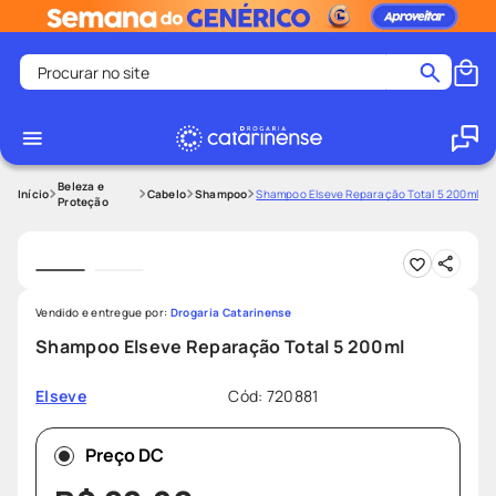
Procurar no site
Termos mais buscados
coristina
1
º
medley
2
º
Beleza e
Cabelo
Shampoo
Shampoo Elseve Reparação Total 5 200ml
Proteção
fralda
3
º
protetor solar facial
4
º
shampoo
5
º
Vendido e entregue por:
Drogaria Catarinense
tadalafila
6
º
Shampoo Elseve Reparação Total 5 200ml
mounjaro
7
º
Cód
:
720881
Elseve
ozivy
8
º
lenço umedecido
9
º
Preço DC
protetor solar
10
º