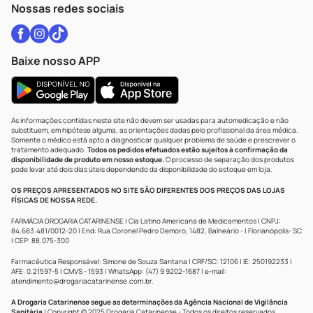
Nossas redes sociais
Baixe nosso APP
As informações contidas neste site não devem ser usadas para automedicação e não
substituem, em hipótese alguma, as orientações dadas pelo profissional da área médica.
Somente o médico está apto a diagnosticar qualquer problema de saúde e prescrever o
tratamento adequado.
Todos os pedidos efetuados estão sujeitos à confirmação da
disponibilidade de produto em nosso estoque.
O processo de separação dos produtos
pode levar até dois dias úteis dependendo da disponibilidade do estoque em loja.
OS PREÇOS APRESENTADOS NO SITE SÃO DIFERENTES DOS PREÇOS DAS LOJAS
FÍSICAS DE NOSSA REDE.
FARMÁCIA DROGARIA CATARINENSE | Cia Latino Americana de Medicamentos | CNPJ:
84.683.481/0012-20 | End: Rua Coronel Pedro Demoro, 1482, Balneário - | Florianópolis- SC
| CEP: 88.075-300
Farmacêutica Responsável: Simone de Souza Santana | CRF/SC: 12106 | IE: 250192233 |
AFE: 0.21597-5 | CMVS - 1593 | WhatsApp: (47) 9 9202-1687 | e-mail:
atendimento@drogariacatarinense.com.br
.
A Drogaria Catarinense segue as determinações da Agência Nacional de Vigilância
Sanitária
| Copyright © 2025 Drogaria Catarinense - Todos os direitos reservados.