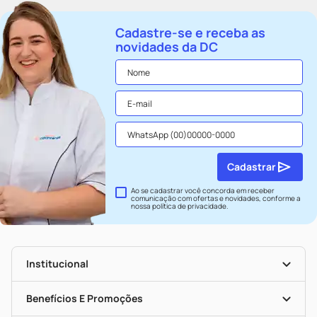
Cadastre-se e receba as
novidades da DC
Cadastrar
Ao se cadastrar você concorda em receber
comunicação com ofertas e novidades, conforme a
nossa
política de privacidade
.
Institucional
História
Nossas Lojas
Benefícios E Promoções
Trabalhe Conosco