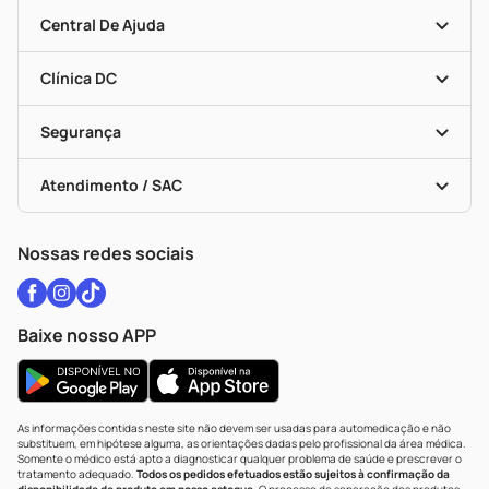
Seja Uma Loja Parceira
Clube DC
Mapa De Categorias
Convênios
Central De Ajuda
Programa Popular Do Brasil
Encarte De Ofertas
Entrega
Dermaclub
Recompra Programada
Clínica DC
Descontos De Laboratório (PBM)
Medicamentos Com Receita
Cupons E Ofertas
Alomed
Vacinas
Black Friday
Formas De Pagamento
Serviços Farmacêuticos
Segurança
Troca E Devolução
Testes Rápidos
Bulas De A A Z
Autoteste Covid-19
Certificado De Segurança
Políticas De Marketplace
Vacinas
Portal Da Privacidade
Atendimento / SAC
Política De Privacidade
WhatsApp (47) 9202-1687
Atendimento@drogariacatarinense.com.br
Nossas redes sociais
Baixe nosso APP
As informações contidas neste site não devem ser usadas para automedicação e não
substituem, em hipótese alguma, as orientações dadas pelo profissional da área médica.
Somente o médico está apto a diagnosticar qualquer problema de saúde e prescrever o
tratamento adequado.
Todos os pedidos efetuados estão sujeitos à confirmação da