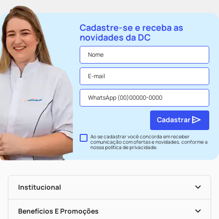
Cadastre-se e receba as
novidades da DC
Cadastrar
Ao se cadastrar você concorda em receber
comunicação com ofertas e novidades, conforme a
nossa
política de privacidade
.
Institucional
História
Nossas Lojas
Benefícios E Promoções
Trabalhe Conosco