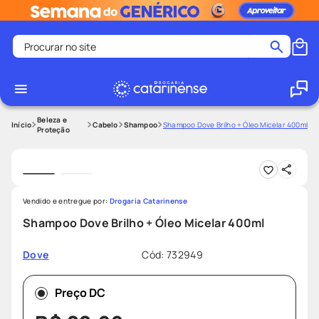
Procurar no site
Termos mais buscados
coristina
1
º
medley
2
º
Beleza e
Cabelo
Shampoo
Shampoo Dove Brilho + Óleo Micelar 400ml
Proteção
fralda
3
º
protetor solar facial
4
º
shampoo
5
º
Vendido e entregue por:
Drogaria Catarinense
tadalafila
6
º
Shampoo Dove Brilho + Óleo Micelar 400ml
mounjaro
7
º
Cód
:
732949
Dove
ozivy
8
º
lenço umedecido
9
º
Preço DC
protetor solar
10
º