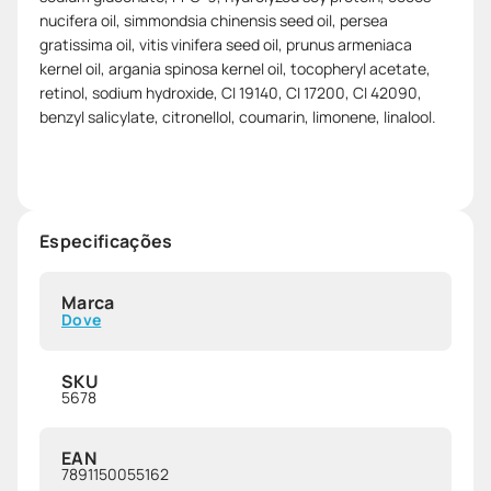
nucifera oil, simmondsia chinensis seed oil, persea
gratissima oil, vitis vinifera seed oil, prunus armeniaca
kernel oil, argania spinosa kernel oil, tocopheryl acetate,
retinol, sodium hydroxide, CI 19140, CI 17200, CI 42090,
benzyl salicylate, citronellol, coumarin, limonene, linalool.
Especificações
Marca
Dove
SKU
5678
EAN
7891150055162