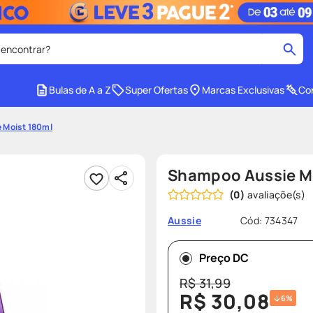
 encontrar?
cados
Bulas de A a Z
Super Ofertas
Marcas Exclusivas
Con
medley
2
º
 Moist 180ml
tadalafila
4
º
lenço umedecido
6
º
Shampoo Aussie M
ar
desodorante
8
º
(
0
)
ers
teste gravidez
10
º
Cód
:
734347
Aussie
Preço DC
R$
31
,
99
R$
30
,
08
6%