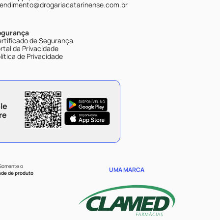
endimento@drogariacatarinense.com.br
egurança
rtificado de Segurança
rtal da Privacidade
lítica de Privacidade
le
re
 Somente o
UMA MARCA
ade de produto