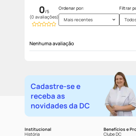
0
(0 avaliações)
Mais recentes
Todo
Nenhuma avaliação
Cadastre-se e
receba as
novidades da DC
Institucional
Benefícios e P
História
Clube DC