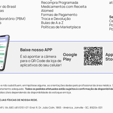
Recompra Programada
at
 do Brasil
Medicamentos com Receita
tas
Alomed
Formas de Pagamento
S
boratório (PBM)
Troca e Devolução
Ce
s
Bulas de A a Z
Po
Políticas de Marketplace
Po
Baixe nosso APP
Google
App
É só apontar a câmera
Play
Sto
para o QR Code da loja de
aplicativos do seu celular!
e não substituem, em hipótese alguma, as orientações dadas pelo profissional da área médica.
tratamento adequado.
Todos os pedidos efetuados estão sujeitos à confirmação da disponibilid
dias úteis dependendo da disponibilidade do estoque em loja.
JAS FÍSICAS DE NOSSA REDE.
84.683.481/0151-07 | End: R. Dr. João Colin, 1865 - América, Joinville - SC, 89204-001