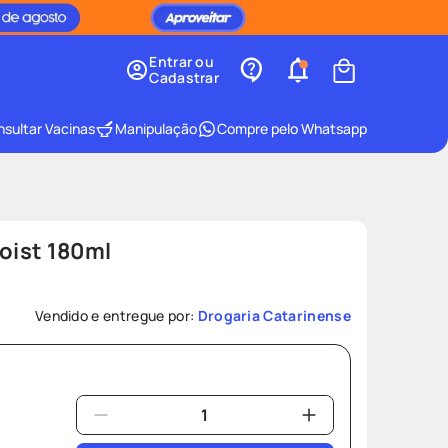
Entrar ou
Cadastrar
sultar Vacinas
Manipulação
Compre pelo Whatsapp
oist 180ml
Vendido e entregue por:
Drogaria Catarinense