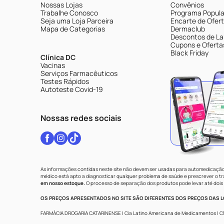
Nossas Lojas
Convênios
Trabalhe Conosco
Programa Popular
Seja uma Loja Parceira
Encarte de Ofer
Mapa de Categorias
Dermaclub
Descontos de La
Cupons e Oferta
Black Friday
Clínica DC
Vacinas
Serviços Farmacêuticos
Testes Rápidos
Autoteste Covid-19
Nossas redes sociais
As informações contidas neste site não devem ser usadas para automedicação 
médico está apto a diagnosticar qualquer problema de saúde e prescrever o 
em nosso estoque.
O processo de separação dos produtos pode levar até dois 
OS PREÇOS APRESENTADOS NO SITE SÃO DIFERENTES DOS PREÇOS DAS LO
FARMÁCIA DROGARIA CATARINENSE | Cia Latino Americana de Medicamentos | CNPJ: 