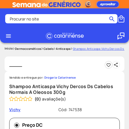
Procurar no site
Termos mais buscados
coristina
1
º
medley
2
º
Dermocosméticos
Cabelo
Anticaspa
Shampoo Anticaspa Vichy Dercos Ds Cab
protetor solar facial
3
º
shampoo
4
º
tadalafila
5
º
Vendido e entregue por:
Drogaria Catarinense
lenço umedecido
6
º
Shampoo Anticaspa Vichy Dercos Ds Cabelos
Normais A Oleosos 300g
ozivy
7
º
(
0
)
protetor solar
8
º
Cód
:
747538
Vichy
fralda pampers
9
º
teste gravidez
10
º
Preço DC