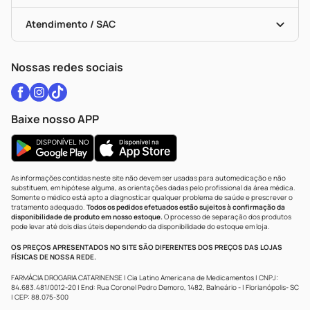
Testes Rápidos
Bulas De A A Z
Autoteste Covid-19
Certificado De Segurança
Políticas De Marketplace
Vacinas
Portal Da Privacidade
Atendimento / SAC
Política De Privacidade
WhatsApp (47) 9202-1687
Atendimento@drogariacatarinense.com.br
Nossas redes sociais
Baixe nosso APP
As informações contidas neste site não devem ser usadas para automedicação e não
substituem, em hipótese alguma, as orientações dadas pelo profissional da área médica.
Somente o médico está apto a diagnosticar qualquer problema de saúde e prescrever o
tratamento adequado.
Todos os pedidos efetuados estão sujeitos à confirmação da
disponibilidade de produto em nosso estoque.
O processo de separação dos produtos
pode levar até dois dias úteis dependendo da disponibilidade do estoque em loja.
OS PREÇOS APRESENTADOS NO SITE SÃO DIFERENTES DOS PREÇOS DAS LOJAS
FÍSICAS DE NOSSA REDE.
FARMÁCIA DROGARIA CATARINENSE | Cia Latino Americana de Medicamentos | CNPJ:
84.683.481/0012-20 | End: Rua Coronel Pedro Demoro, 1482, Balneário - | Florianópolis- SC
| CEP: 88.075-300