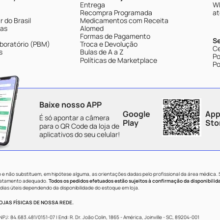
Entrega
Wh
Recompra Programada
at
 do Brasil
Medicamentos com Receita
tas
Alomed
Formas de Pagamento
S
boratório (PBM)
Troca e Devolução
Ce
s
Bulas de A a Z
Po
Políticas de Marketplace
Po
Baixe nosso APP
Google
App
É só apontar a câmera
Play
Sto
para o QR Code da loja de
aplicativos do seu celular!
e não substituem, em hipótese alguma, as orientações dadas pelo profissional da área médica.
tratamento adequado.
Todos os pedidos efetuados estão sujeitos à confirmação da disponibilid
dias úteis dependendo da disponibilidade do estoque em loja.
JAS FÍSICAS DE NOSSA REDE.
84.683.481/0151-07 | End: R. Dr. João Colin, 1865 - América, Joinville - SC, 89204-001