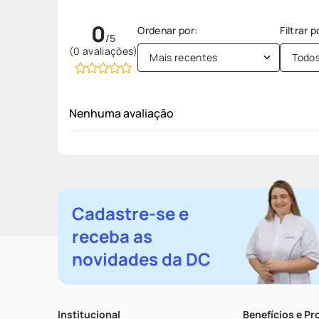
0
(0 avaliações)
Mais recentes
Todo
Nenhuma avaliação
Cadastre-se e
receba as
novidades da DC
Institucional
Benefícios e P