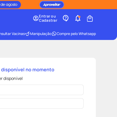
Entrar ou
Cadastrar
sultar Vacinas
Manipulação
Compre pelo Whatsapp
á disponível no momento
r disponível