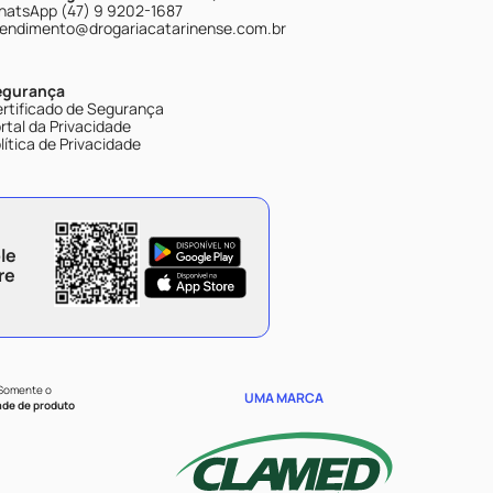
atsApp (47) 9 9202-1687
endimento@drogariacatarinense.com.br
egurança
rtificado de Segurança
rtal da Privacidade
lítica de Privacidade
le
re
 Somente o
UMA MARCA
ade de produto