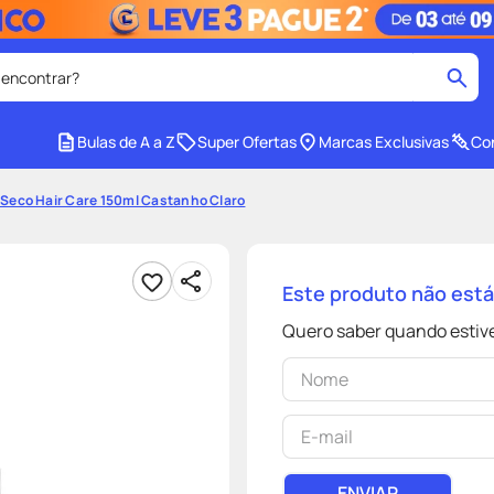
 encontrar?
cados
Bulas de A a Z
Super Ofertas
Marcas Exclusivas
Con
medley
2
º
eco Hair Care 150ml Castanho Claro
tadalafila
4
º
lenço umedecido
6
º
Este produto não est
ar
desodorante
8
º
Quero saber quando estive
ers
teste gravidez
10
º
ENVIAR