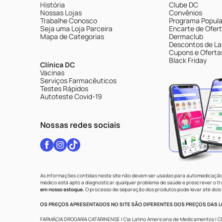
História
Clube DC
Nossas Lojas
Convênios
Trabalhe Conosco
Programa Popular
Seja uma Loja Parceira
Encarte de Ofer
Mapa de Categorias
Dermaclub
Descontos de La
Cupons e Oferta
Black Friday
Clínica DC
Vacinas
Serviços Farmacêuticos
Testes Rápidos
Autoteste Covid-19
Nossas redes sociais
As informações contidas neste site não devem ser usadas para automedicação 
médico está apto a diagnosticar qualquer problema de saúde e prescrever o 
em nosso estoque.
O processo de separação dos produtos pode levar até dois 
OS PREÇOS APRESENTADOS NO SITE SÃO DIFERENTES DOS PREÇOS DAS LO
FARMÁCIA DROGARIA CATARINENSE | Cia Latino Americana de Medicamentos | CNPJ: 