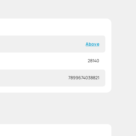
Above
28140
7899674038821