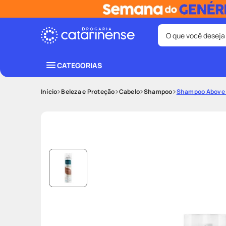
O que você deseja
Termos mais bus
CATEGORIAS
coristina
1
º
Beleza e Proteção
Cabelo
Shampoo
Shampoo Above S
shampoo
3
º
ozivy
5
º
protetor sol
7
º
fralda pamp
9
º