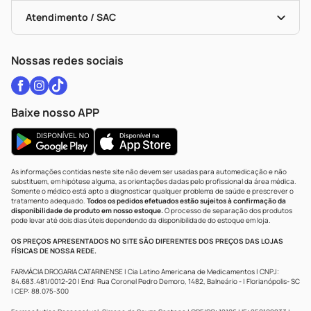
Bulas De A A Z
Autoteste Covid-19
Certificado De Segurança
Políticas De Marketplace
Vacinas
Portal Da Privacidade
Atendimento / SAC
Política De Privacidade
WhatsApp (47) 9202-1687
Atendimento@drogariacatarinense.com.br
Nossas redes sociais
Baixe nosso APP
As informações contidas neste site não devem ser usadas para automedicação e não
substituem, em hipótese alguma, as orientações dadas pelo profissional da área médica.
Somente o médico está apto a diagnosticar qualquer problema de saúde e prescrever o
tratamento adequado.
Todos os pedidos efetuados estão sujeitos à confirmação da
disponibilidade de produto em nosso estoque.
O processo de separação dos produtos
pode levar até dois dias úteis dependendo da disponibilidade do estoque em loja.
OS PREÇOS APRESENTADOS NO SITE SÃO DIFERENTES DOS PREÇOS DAS LOJAS
FÍSICAS DE NOSSA REDE.
FARMÁCIA DROGARIA CATARINENSE | Cia Latino Americana de Medicamentos | CNPJ:
84.683.481/0012-20 | End: Rua Coronel Pedro Demoro, 1482, Balneário - | Florianópolis- SC
| CEP: 88.075-300