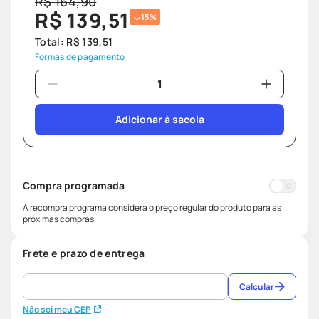
R$
164
,
90
R$
139
,
51
15%
Total:
R$
139
,
51
Formas de pagamento
Adicionar à sacola
Compra programada
A recompra programa considera o preço regular do produto para as
próximas compras.
Frete e prazo de entrega
Calcular
Não sei meu CEP