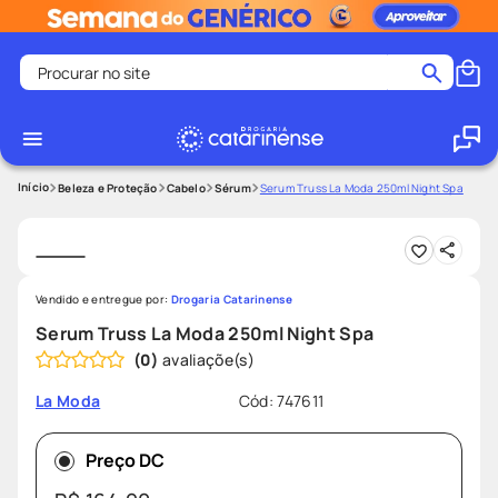
Procurar no site
Termos mais buscados
coristina
1
º
medley
2
º
Beleza e Proteção
Cabelo
Sérum
Serum Truss La Moda 250ml Night Spa
fralda
3
º
protetor solar facial
4
º
shampoo
5
º
Vendido e entregue por:
Drogaria Catarinense
tadalafila
6
º
Serum Truss La Moda 250ml Night Spa
(
0
)
lenço umedecido
7
º
sabonete liquido
8
º
Cód
:
747611
La Moda
desodorante
9
º
Preço DC
protetor solar
10
º