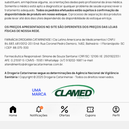
substituem, em hipótese alguma, as orientações dadas pelo profissional da área médica.
Somente o médico está apto a diagnosticar qualquer problema de saúde e prescrever o
tratamento adequado.
Todos os pedidos efetuados estão sujeitos à confirmação da
disponibilidade de produto em nosso estoque.
O processo de separação dos produtos
pode levar até dois dias úteis dependendo da disponibilidade do estoque em loja.
OS PREÇOS APRESENTADOS NO SITE SÃO DIFERENTES DOS PREÇOS DAS LOJAS
FÍSICAS DE NOSSA REDE.
FARMÁCIA DROGARIA CATARINENSE | Cia Latino Americana de Medicamentos | CNPJ:
84.683.481/0012-20 | End: Rua Coronel Pedro Demoro, 1482, Balneário - | Florianópolis- SC
| CEP: 88.075-300
Farmacêutica Responsável: Simone de Souza Santana | CRF/SC: 12106 | IE: 250192233 |
AFE: 0.21597-5 | CMVS - 1593 | WhatsApp: (47) 9 9202-1687 | e-mail:
atendimento@drogariacatarinense.com.br
.
A Drogaria Catarinense segue as determinações da Agência Nacional de Vigilância
Sanitária
| Copyright © 2025 Drogaria Catarinense - Todos os direitos reservados.
UMA
MARCA
Powered by
Developed by
Home
Notificações
Ofertas
Cupons
Perfil