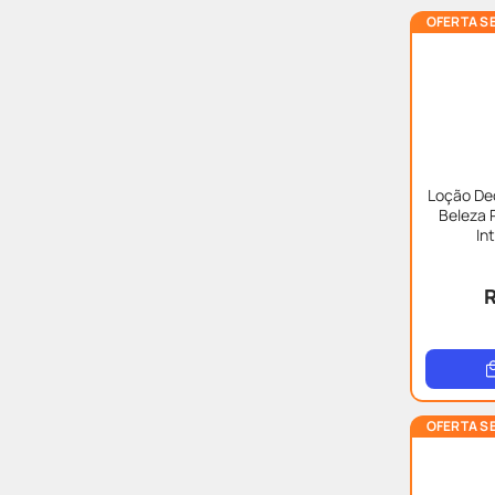
OFERTA S
Loção De
Beleza 
In
R
OFERTA S