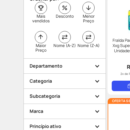
Mais
Desconto
Menor
vendidos
Preço
Fralda P
Xxg Supe
Maior
Nome (A-Z)
Nome (Z-A)
Preço
Unidades L
Me
Departamento
R
2
x de
Categoria
Higiene
Subcategoria
Mamãe e Bebê
OFERTA S
Desodorante
Medicamentos
Marca
Fraldas
Beleza e Proteção
Aerossol
Corpo
Princípio ativo
Dermocosméticos
Hidratante