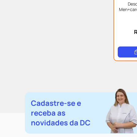
Deso
Men+care 
R
Cadastre-se e
receba as
novidades da DC