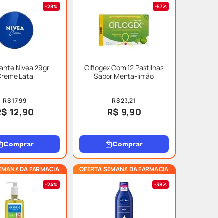
28%
57%
ante Nivea 29gr
Ciflogex Com 12 Pastilhas
Creme Lata
Sabor Menta-limão
R$ 17,99
R$ 23,21
R$ 12,90
R$ 9,90
Comprar
Comprar
EMANA DA FARMACIA
OFERTA SEMANA DA FARMACIA
24%
38%