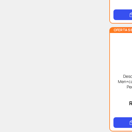
OFERTA S
Deso
Men+ca
Pe
R