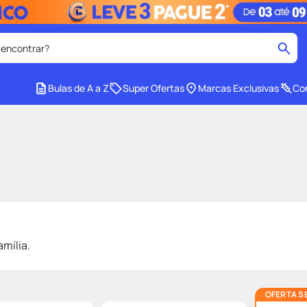
 encontrar?
cados
Bulas de A a Z
Super Ofertas
Marcas Exclusivas
Con
medley
2
º
r facial
shampoo
4
º
lenço umedecido
6
º
protetor solar
8
º
ers
teste gravidez
10
º
mília.
OFERTA S