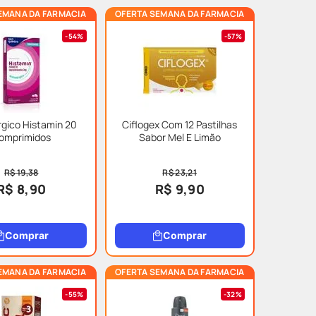
EMANA DA FARMACIA
OFERTA SEMANA DA FARMACIA
54%
57%
rgico Histamin 20
Ciflogex Com 12 Pastilhas
omprimidos
Sabor Mel E Limão
R$ 19,38
R$ 23,21
R$ 8,90
R$ 9,90
Comprar
Comprar
EMANA DA FARMACIA
OFERTA SEMANA DA FARMACIA
55%
32%