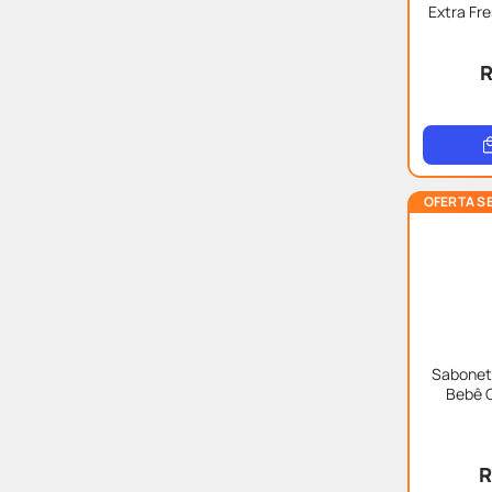
Extra Fr
Para
R
OFERTA S
Sabonet
Bebê 
R