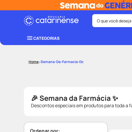
O que você deseja
Termos mais bus
CATEGORIAS
coristina
1
º
protetor sola
3
º
Semana-Da-Farmacia-Dc
tadalafila
5
º
ozivy
7
º
fralda pamp
9
º
🎉 Semana da Farmácia ✨
Descontos especiais em produtos para toda a fa
Ordenar por: