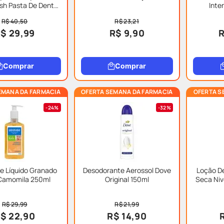
esh Pasta De Dente
Inte
 Dentes Sensíveis 90g
R$ 40,50
R$ 23,21
$ 29,99
R$ 9,90
R
Comprar
Comprar
EMANA DA FARMACIA
OFERTA SEMANA DA FARMACIA
OFERTA S
24%
32%
e Líquido Granado
Desodorante Aerossol Dove
Loção De
Camomila 250ml
Original 150ml
Seca Niv
R$ 29,99
R$ 21,99
$ 22,90
R$ 14,90