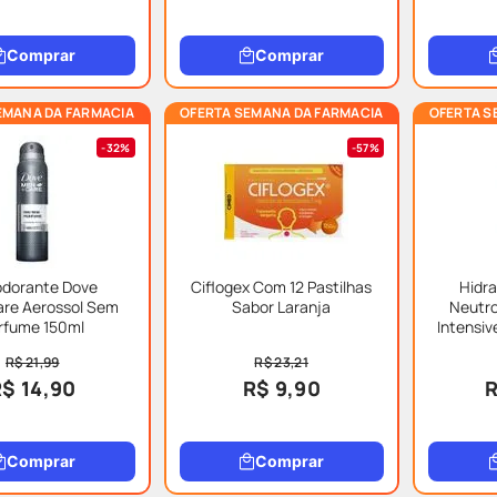
Comprar
Comprar
EMANA DA FARMACIA
OFERTA SEMANA DA FARMACIA
OFERTA S
32%
57%
dorante Dove
Ciflogex Com 12 Pastilhas
Hidra
re Aerossol Sem
Sabor Laranja
Neutr
rfume 150ml
Intensiv
R$ 21,99
R$ 23,21
$ 14,90
R$ 9,90
R
Comprar
Comprar