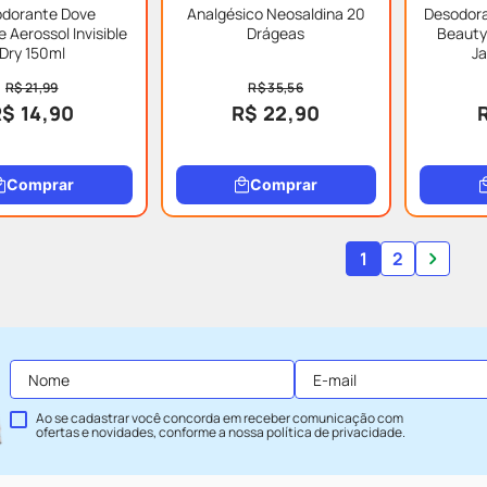
dorante Dove
Analgésico Neosaldina 20
Desodora
Aerossol Invisible
Drágeas
Beauty
Dry 150ml
J
R$ 21,99
R$ 35,56
$ 14,90
R$ 22,90
Comprar
Comprar
1
2
Ao se cadastrar você concorda em receber comunicação com
ofertas e novidades, conforme a nossa
política de privacidade
.