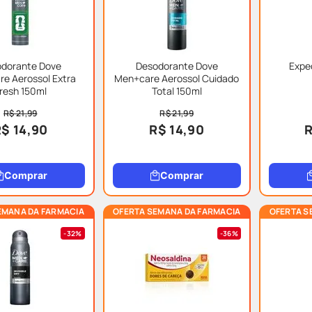
dorante Dove
Desodorante Dove
Expe
e Aerossol Extra
Men+care Aerossol Cuidado
resh 150ml
Total 150ml
R$ 21,99
R$ 21,99
$ 14,90
R$ 14,90
R
Comprar
Comprar
EMANA DA FARMACIA
OFERTA SEMANA DA FARMACIA
OFERTA S
32%
36%