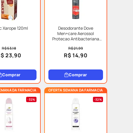
c Xarope 120ml
Desodorante Dove
Men+care Aerossol
Protecao Antibacteriana
150ml
R$ 53,18
R$ 21,99
$ 23,90
R$ 14,90
Comprar
Comprar
EMANA DA FARMACIA
OFERTA SEMANA DA FARMACIA
32%
32%