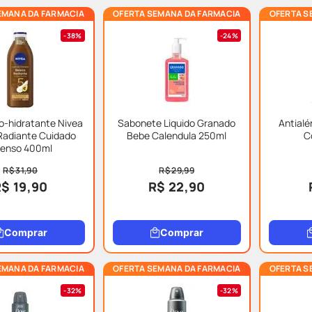
EMANA DA FARMACIA
OFERTA SEMANA DA FARMACIA
OFERTA S
38%
24%
o-hidratante Nivea
Sabonete Liquido Granado
Antialé
Radiante Cuidado
Bebe Calendula 250ml
C
tenso 400ml
R$ 31,90
R$ 29,99
$ 19,90
R$ 22,90
Comprar
Comprar
EMANA DA FARMACIA
OFERTA SEMANA DA FARMACIA
OFERTA S
32%
32%