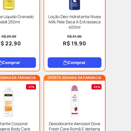
e Líquido Granado
Loção Deo-hidratante Nivea
ebê 250ml
Milk Pele Seca A Extrasseca
400ml
R$ 29,99
R$ 31,90
$ 22,90
R$ 19,90
Comprar
Comprar
EMANA DA FARMACIA
OFERTA SEMANA DA FARMACIA
57%
32%
tante Corporal
Desodorante Aerossol Dove
ogena Body Care
Fresh Care Romã E Verbena