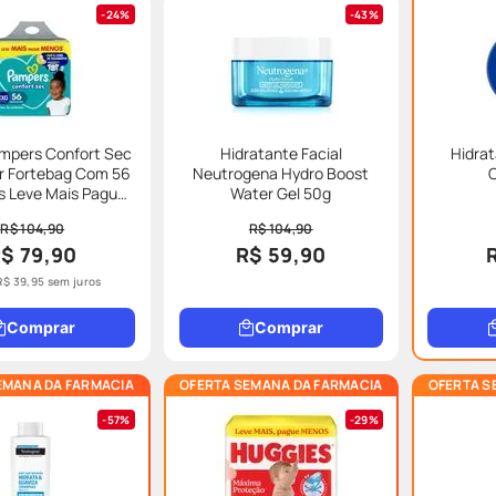
24%
43%
ampers Confort Sec
Hidratante Facial
Hidrat
r Fortebag Com 56
Neutrogena Hydro Boost
eve Mais Pague
Water Gel 50g
nos Especial
R$ 104,90
R$ 104,90
$ 79,90
R$ 59,90
R$
39
,
95
sem juros
Comprar
Comprar
EMANA DA FARMACIA
OFERTA SEMANA DA FARMACIA
OFERTA S
57%
29%