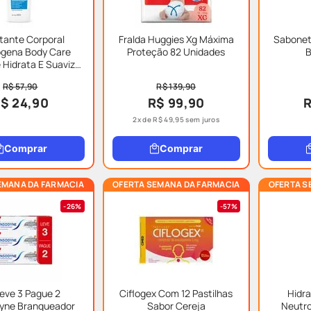
tante Corporal
Fralda Huggies Xg Máxima
Sabonet
ogena Body Care
Proteção 82 Unidades
B
e Hidrata E Suaviza
400ml
R$ 57,90
R$ 139,90
$ 24,90
R$ 99,90
R
2
x de
R$
49
,
95
sem juros
Comprar
Comprar
EMANA DA FARMACIA
OFERTA SEMANA DA FARMACIA
OFERTA S
26%
57%
Leve 3 Pague 2
Ciflogex Com 12 Pastilhas
Hidra
yne Branqueador
Sabor Cereja
Neutr