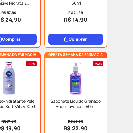
nsive Hidrata E
150ml
Revitaliza 400ml
R$ 57,90
R$ 21,99
$ 24,90
R$ 14,90
Comprar
Comprar
EMANA DA FARMACIA
OFERTA SEMANA DA FARMACIA
38%
24%
o-hidratante Pele
Sabonete Líquido Granado
ea Soft Milk 400ml
Bebê Lavanda 250ml
R$ 31,90
R$ 29,99
R$ 19,90
R$ 22,90