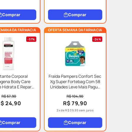
Comprar
Comprar
EMANA DA FARMACIA
OFERTA SEMANA DA FARMACIA
57%
24%
tante Corporal
Fralda Pampers Confort Sec
ogena Body Care
Xg Super Fortebag Com 58
e Hidrata E Repara
Unidades Leve Mais Pague
400ml
Menos Especial
R$ 57,90
R$ 104,90
$ 24,90
R$ 79,90
2
x de
R$
39
,
95
sem juros
Comprar
Comprar