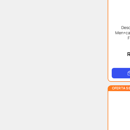
Deso
Men+car
F
R
OFERTA S