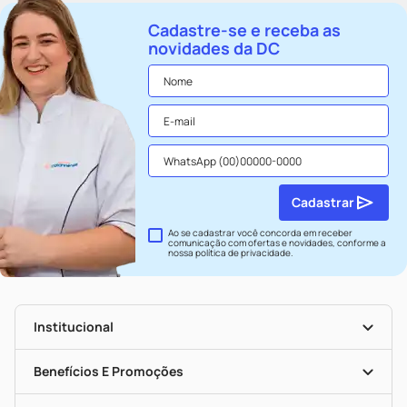
Cadastre-se e receba as
novidades da DC
Cadastrar
Ao se cadastrar você concorda em receber
comunicação com ofertas e novidades, conforme a
nossa
política de privacidade
.
Institucional
História
Nossas Lojas
Benefícios E Promoções
Trabalhe Conosco
Seja Uma Loja Parceira
Clube DC