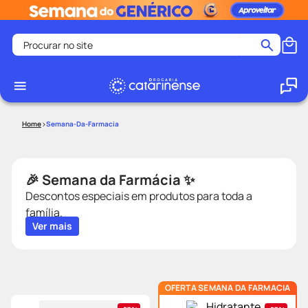
Procurar no site
Termos mais buscados
coristina
1
º
medley
2
º
Semana-Da-Farmacia
shampoo
3
º
tadalafila
4
º
🎉 Semana da Farmácia ✨
ozivy
5
º
Descontos especiais em produtos para toda a
lenço umedecido
6
º
família.
protetor solar
7
º
Ver mais
desodorante
8
º
fralda pampers
9
º
OFERTA SEMANA DA FARMACIA
teste gravidez
10
º