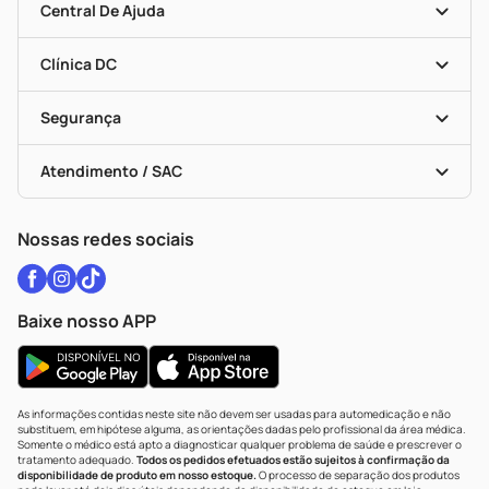
Mapa De Categorias
Convênios
Central De Ajuda
Programa Popular Do Brasil
Encarte De Ofertas
Entrega
Dermaclub
Recompra Programada
Clínica DC
Descontos De Laboratório (PBM)
Medicamentos Com Receita
Cupons E Ofertas
Alomed
Vacinas
Black Friday
Formas De Pagamento
Serviços Farmacêuticos
Segurança
Troca E Devolução
Testes Rápidos
Bulas De A A Z
Autoteste Covid-19
Certificado De Segurança
Políticas De Marketplace
Vacinas
Portal Da Privacidade
Atendimento / SAC
Política De Privacidade
WhatsApp (47) 9202-1687
Atendimento@drogariacatarinense.com.br
Nossas redes sociais
Baixe nosso APP
As informações contidas neste site não devem ser usadas para automedicação e não
substituem, em hipótese alguma, as orientações dadas pelo profissional da área médica.
Somente o médico está apto a diagnosticar qualquer problema de saúde e prescrever o
tratamento adequado.
Todos os pedidos efetuados estão sujeitos à confirmação da
disponibilidade de produto em nosso estoque.
O processo de separação dos produtos