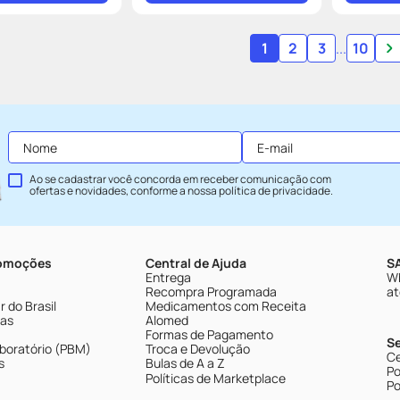
1
2
3
...
10
Ao se cadastrar você concorda em receber comunicação com
ofertas e novidades, conforme a nossa
política de privacidade
.
romoções
Central de Ajuda
SA
Entrega
Wh
Recompra Programada
at
 do Brasil
Medicamentos com Receita
tas
Alomed
Formas de Pagamento
S
boratório (PBM)
Troca e Devolução
Ce
s
Bulas de A a Z
Po
Políticas de Marketplace
Po