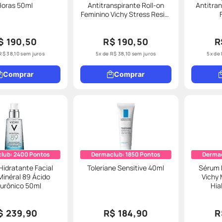
Horas 50ml
Antitranspirante Roll-on
Antitran
Feminino Vichy Stress Resist
72h 50ml
$ 190,50
R$ 190,50
R
R$
38
,
10
sem juros
5
x de
R$
38
,
10
sem juros
5
x de
Comprar
Comprar
lub:
2400
Pontos
Dermaclub:
1850
Pontos
Derma
idratante Facial
Toleriane Sensitive 40ml
Sérum H
Minéral 89 Ácido
Vichy 
lurônico 50ml
Hia
$ 239,90
R$ 184,90
R