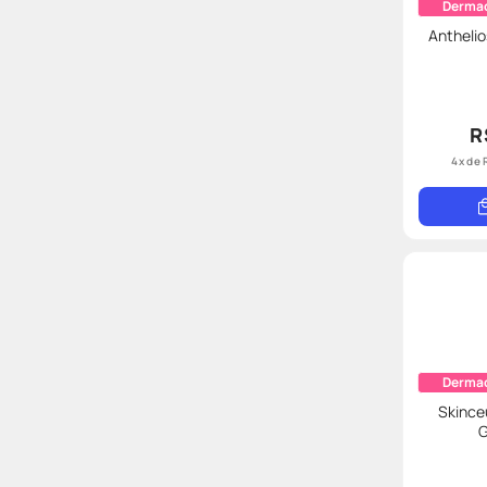
Derma
Anthelio
R
4
x de
Derma
Skince
G