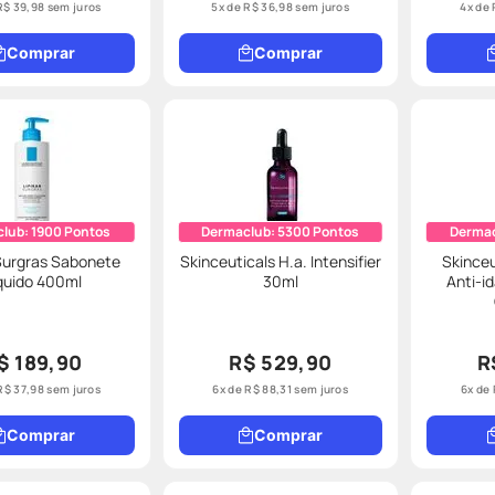
R$
39
,
98
sem juros
5
x de
R$
36
,
98
sem juros
4
x de
Comprar
Comprar
club:
1900
Pontos
Dermaclub:
5300
Pontos
Derma
 Surgras Sabonete
Skinceuticals H.a. Intensifier
Skinceu
quido 400ml
30ml
Anti-i
$ 189,90
R$ 529,90
R
R$
37
,
98
sem juros
6
x de
R$
88
,
31
sem juros
6
x de
Comprar
Comprar