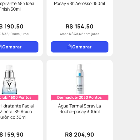
spirante 48h Ideal
Posay 48h Aerossol 150ml
Finish 50ml
$ 190,50
R$ 154,50
R$
38
,
10
sem juros
4
x de
R$
38
,
62
sem juros
Comprar
Comprar
club:
1600
Pontos
Dermaclub:
2050
Pontos
idratante Facial
Água Termal Spray La
Minéral 89 Ácido
Roche-posay 300ml
lurônico 30ml
$ 159,90
R$ 204,90