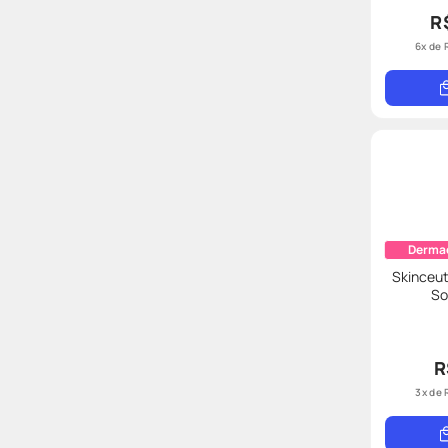
R
6
x de
Derma
Skinceut
So
R
3
x de