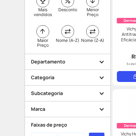
Mais
Desconto
Menor
vendidos
Preço
Derma
Vich
Antitr
Eficáci
Maior
Nome (A-Z)
Nome (Z-A)
Preço
R
Departamento
5
x de
Categoria
Dermocosméticos
Subcategoria
Beleza e Proteção
Rosto
Marca
Proteção solar
Facial
Corpo
Faixas de preço
Derma
Anti Idade
Cabelo
Vichy H
Vichy