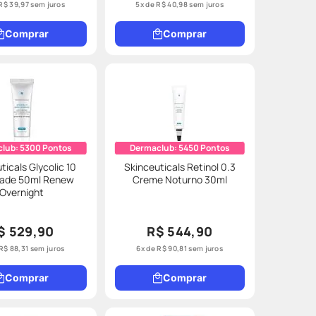
R$
39
,
97
sem juros
5
x de
R$
40
,
98
sem juros
Comprar
Comprar
club:
5300
Pontos
Dermaclub:
5450
Pontos
ticals Glycolic 10
Skinceuticals Retinol 0.3
dade 50ml Renew
Creme Noturno 30ml
Overnight
$ 529,90
R$ 544,90
R$
88
,
31
sem juros
6
x de
R$
90
,
81
sem juros
Comprar
Comprar