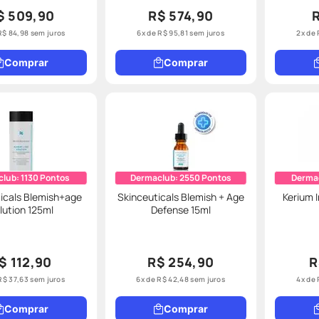
$ 509,90
R$ 574,90
R$
84
,
98
sem juros
6
x de
R$
95
,
81
sem juros
2
x de
Comprar
Comprar
club:
1130
Pontos
Dermaclub:
2550
Pontos
Derma
icals Blemish+age
Skinceuticals Blemish + Age
Kerium 
lution 125ml
Defense 15ml
$ 112,90
R$ 254,90
R
R$
37
,
63
sem juros
6
x de
R$
42
,
48
sem juros
4
x de
Comprar
Comprar