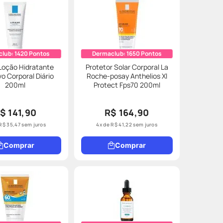
club:
1420
Pontos
Dermaclub:
1650
Pontos
 Loção Hidratante
Protetor Solar Corporal La
vo Corporal Diário
Roche-posay Anthelios Xl
200ml
Protect Fps70 200ml
$ 141,90
R$ 164,90
R$
35
,
47
sem juros
4
x de
R$
41
,
22
sem juros
Comprar
Comprar