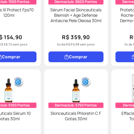
club:
1550
Pontos
Dermaclub:
3600
Pontos
Derma
s Xl Protect Fps70
Sérum Facial Skinceuticals
Proteto
120ml
Blemish + Age Defense
Roche-
Antiacne Pele Oleosa 30ml
Dermo-
$ 154,90
R$ 359,90
R
R$
38
,
72
sem juros
6
x de
R$
59
,
98
sem juros
5
x de
Comprar
Comprar
club:
5100
Pontos
Dermaclub:
5750
Pontos
Derma
uticals Sérum 10
Skinceuticals Phloretin C F
Effacl
otas 30ml
Gotas 30ml
To