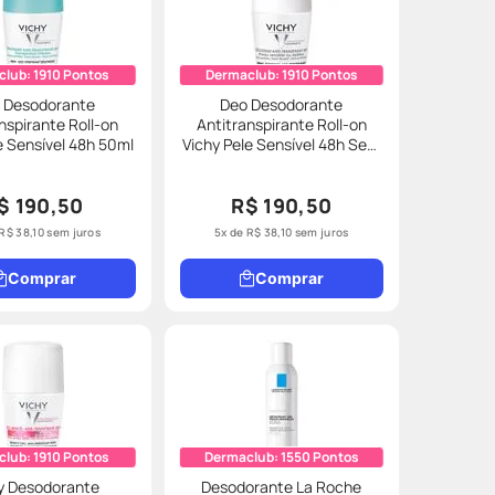
club:
1910
Pontos
Dermaclub:
1910
Pontos
 Desodorante
Deo Desodorante
nspirante Roll-on
Antitranspirante Roll-on
e Sensível 48h 50ml
Vichy Pele Sensível 48h Sem
Perfume 50ml
$ 190,50
R$ 190,50
R$
38
,
10
sem juros
5
x de
R$
38
,
10
sem juros
Comprar
Comprar
club:
1910
Pontos
Dermaclub:
1550
Pontos
y Desodorante
Desodorante La Roche