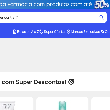
 encontrar?
cados
Bulas de A a Z
Super Ofertas
Marcas Exclusivas
Con
medley
2
º
protetor solar facial
4
º
tadalafila
6
º
ozivy
8
º
cido
protetor solar
10
º
com Super Descontos! 🚭