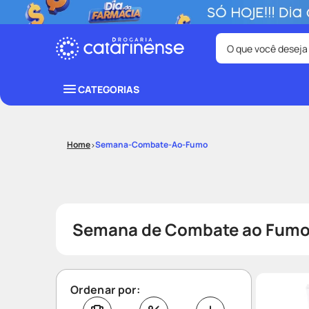
O que você deseja
Termos mais bus
CATEGORIAS
coristina
1
º
fralda
3
º
Semana-Combate-Ao-Fumo
shampoo
5
º
mounjaro
7
º
lenço umede
9
º
Semana de Combate ao Fumo 
Ordenar por: