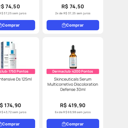
R$ 74,50
R$ 74,50
R$
37
,
25
sem juros
2
x de
R$
37
,
25
sem juros
Comprar
Comprar
club:
1750
Pontos
Dermaclub:
4200
Pontos
Intensive Ds 125ml
Skinceuticals Serum
Multicorretivo Discoloration
Defense 30ml
$ 174,90
R$ 419,90
R$
43
,
72
sem juros
6
x de
R$
69
,
98
sem juros
Comprar
Comprar