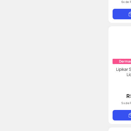
6
x de
Derma
Lipikar
Lí
R
5
x de