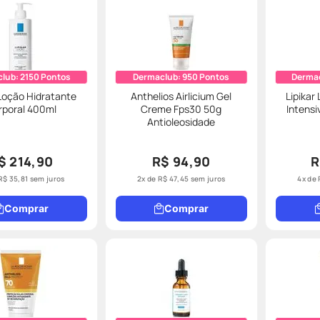
club:
2150
Pontos
Dermaclub:
950
Pontos
Derma
 Loção Hidratante
Anthelios Airlicium Gel
Lipikar
rporal 400ml
Creme Fps30 50g
Intensi
Antioleosidade
$ 214,90
R$ 94,90
R
R$
35
,
81
sem juros
2
x de
R$
47
,
45
sem juros
4
x de
Comprar
Comprar