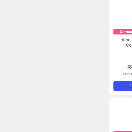
Derma
Lipikar
Co
R
6
x de