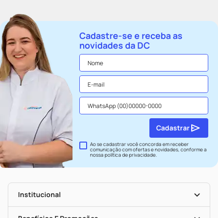
Cadastre-se e receba as
novidades da DC
Cadastrar
Ao se cadastrar você concorda em receber
comunicação com ofertas e novidades, conforme a
nossa
política de privacidade
.
Institucional
História
Nossas Lojas