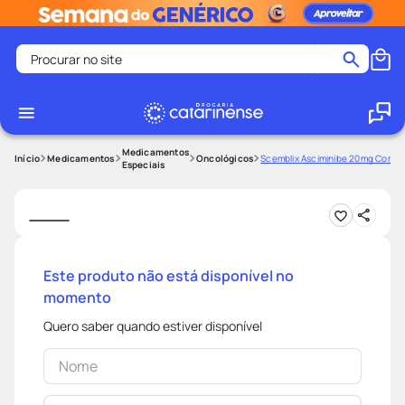
Procurar no site
Termos mais buscados
coristina
1
º
medley
2
º
Medicamentos
Medicamentos
Oncológicos
Scemblix Asciminibe 20mg Com 6
Especiais
fralda
3
º
protetor solar facial
4
º
shampoo
5
º
tadalafila
6
º
Este produto não está disponível no
momento
lenço umedecido
7
º
sabonete liquido
8
º
Quero saber quando estiver disponível
desodorante
9
º
protetor solar
10
º