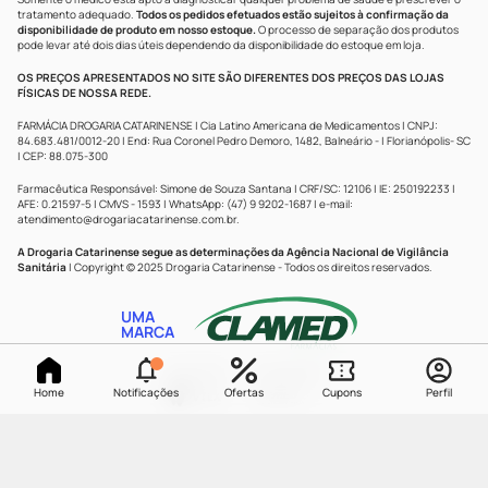
tratamento adequado.
Todos os pedidos efetuados estão sujeitos à confirmação da
disponibilidade de produto em nosso estoque.
O processo de separação dos produtos
pode levar até dois dias úteis dependendo da disponibilidade do estoque em loja.
OS PREÇOS APRESENTADOS NO SITE SÃO DIFERENTES DOS PREÇOS DAS LOJAS
FÍSICAS DE NOSSA REDE.
FARMÁCIA DROGARIA CATARINENSE | Cia Latino Americana de Medicamentos | CNPJ:
84.683.481/0012-20 | End: Rua Coronel Pedro Demoro, 1482, Balneário - | Florianópolis- SC
| CEP: 88.075-300
Farmacêutica Responsável: Simone de Souza Santana | CRF/SC: 12106 | IE: 250192233 |
AFE: 0.21597-5 | CMVS - 1593 | WhatsApp: (47) 9 9202-1687 | e-mail:
atendimento@drogariacatarinense.com.br
.
A Drogaria Catarinense segue as determinações da Agência Nacional de Vigilância
Sanitária
| Copyright © 2025 Drogaria Catarinense - Todos os direitos reservados.
UMA
MARCA
Powered by
Developed by
Home
Notificações
Ofertas
Cupons
Perfil