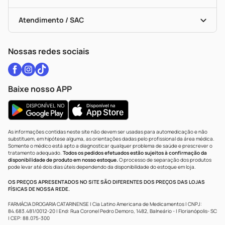
Troca E Devolução
Testes Rápidos
Bulas De A A Z
Autoteste Covid-19
Certificado De Segurança
Políticas De Marketplace
Vacinas
Portal Da Privacidade
Atendimento / SAC
Política De Privacidade
WhatsApp (47) 9202-1687
Atendimento@drogariacatarinense.com.br
Nossas redes sociais
Baixe nosso APP
As informações contidas neste site não devem ser usadas para automedicação e não
substituem, em hipótese alguma, as orientações dadas pelo profissional da área médica.
Somente o médico está apto a diagnosticar qualquer problema de saúde e prescrever o
tratamento adequado.
Todos os pedidos efetuados estão sujeitos à confirmação da
disponibilidade de produto em nosso estoque.
O processo de separação dos produtos
pode levar até dois dias úteis dependendo da disponibilidade do estoque em loja.
OS PREÇOS APRESENTADOS NO SITE SÃO DIFERENTES DOS PREÇOS DAS LOJAS
FÍSICAS DE NOSSA REDE.
FARMÁCIA DROGARIA CATARINENSE | Cia Latino Americana de Medicamentos | CNPJ:
84.683.481/0012-20 | End: Rua Coronel Pedro Demoro, 1482, Balneário - | Florianópolis- SC
| CEP: 88.075-300