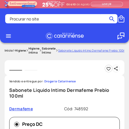
Procurar no site
Termos mais buscados
coristina
1
º
medley
2
º
Higiene
Sabonete
Higiene
Sabonete Liquido Intimo Dermafeme Prebio 100ml
íntima
Íntimo
protetor solar facial
3
º
shampoo
4
º
tadalafila
5
º
Vendido e entregue por:
Drogaria Catarinense
ozivy
6
º
Sabonete Liquido Intimo Dermafeme Prebio
lenço umedecido
7
º
100ml
protetor solar
8
º
Cód
:
748592
Dermafeme
desodorante
9
º
fralda pampers
10
º
Preço DC