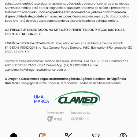
substituem, em hipótese alguma, as orientações dadas pelo profissional da área médica.
Somente o médico está apto a diagnosticar qualquer problema de saúde e prescrever o
tratamento adequado.
Todos os pedidos efetuados estão sujeitos à confirmação da
disponibilidade de produto em nosso estoque.
O processo de separação dos produtos
pode levar até dois dias úteis dependendo da disponibilidade do estoque em loja.
OS PREÇOS APRESENTADOS NO SITE SÃO DIFERENTES DOS PREÇOS DAS LOJAS
FÍSICAS DE NOSSA REDE.
FARMÁCIA DROGARIA CATARINENSE | Cia Latino Americana de Medicamentos | CNPJ:
84.683.481/0012-20 | End: Rua Coronel Pedro Demoro, 1482, Balneário - | Florianópolis- SC
| CEP: 88.075-300
Farmacêutica Responsável: Simone de Souza Santana | CRF/SC: 12106 | IE: 250192233 |
AFE: 0.21597-5 | CMVS - 1593 | WhatsApp: (47) 9 9202-1687 | e-mail:
atendimento@drogariacatarinense.com.br
.
A Drogaria Catarinense segue as determinações da Agência Nacional de Vigilância
Sanitária
| Copyright © 2025 Drogaria Catarinense - Todos os direitos reservados.
UMA
MARCA
Powered by
Developed by