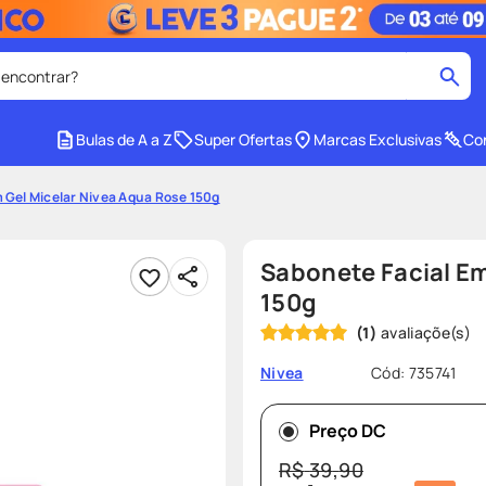
 encontrar?
cados
Bulas de A a Z
Super Ofertas
Marcas Exclusivas
Con
medley
2
º
 Gel Micelar Nivea Aqua Rose 150g
protetor solar facial
4
º
tadalafila
6
º
Sabonete Facial Em
ozivy
8
º
150g
(
1
)
cido
protetor solar
10
º
Cód
:
735741
Nivea
Preço DC
R$
39
,
90