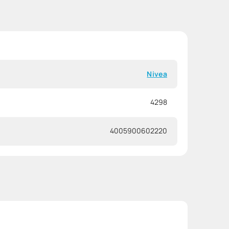
Nivea
4298
4005900602220