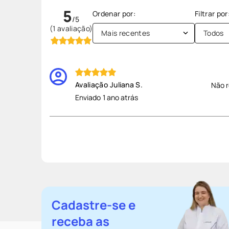
5
(1 avaliação)
Mais recentes
Todos
Juliana S.
Não r
Enviado
1 ano atrás
Cadastre-se e
receba as