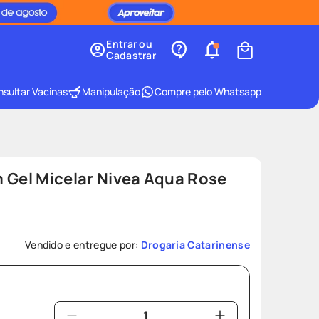
Entrar ou
Cadastrar
sultar Vacinas
Manipulação
Compre pelo Whatsapp
 Gel Micelar Nivea Aqua Rose
Vendido e entregue por:
Drogaria Catarinense