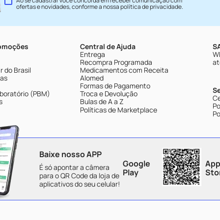
Ao se cadastrar você concorda em receber comunicação com
ofertas e novidades, conforme a nossa
política de privacidade
.
romoções
Central de Ajuda
SA
Entrega
Wh
Recompra Programada
at
 do Brasil
Medicamentos com Receita
tas
Alomed
Formas de Pagamento
S
boratório (PBM)
Troca e Devolução
Ce
s
Bulas de A a Z
Po
Políticas de Marketplace
Po
Baixe nosso APP
Google
App
É só apontar a câmera
Play
Sto
para o QR Code da loja de
aplicativos do seu celular!