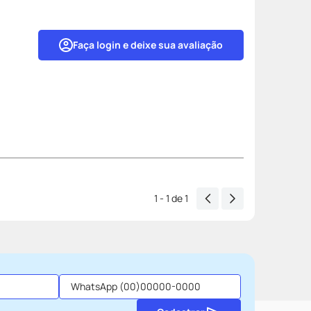
Faça login e deixe sua avaliação
1 - 1
de
1