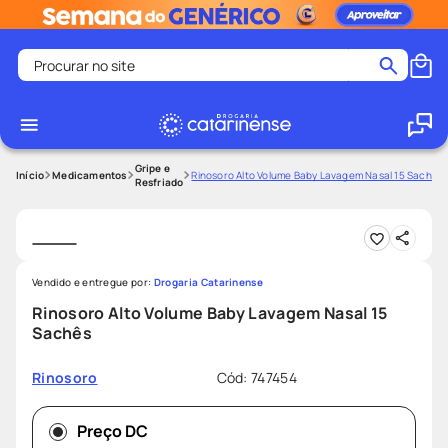
Procurar no site
Termos mais buscados
coristina
1
º
medley
2
º
Gripe e
Medicamentos
Rinosoro Alto Volume Baby Lavagem Nasal 15 Sachês
Resfriado
protetor solar facial
3
º
shampoo
4
º
tadalafila
5
º
Vendido e entregue por:
Drogaria Catarinense
lenço umedecido
6
º
Rinosoro Alto Volume Baby Lavagem Nasal 15
ozivy
7
º
Sachês
protetor solar
8
º
Cód
:
747454
Rinosoro
fralda pampers
9
º
teste gravidez
10
º
Preço DC