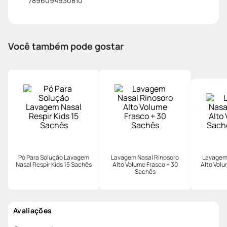
7896094930810
Você também pode gostar
34%
7%
Pó Para Solução Lavagem
Lavagem Nasal Rinosoro
Lavagem 
Nasal Respir Kids 15 Sachês
Alto Volume Frasco + 30
Alto Vol
Sachês
R$ 43,96
R$ 98,97
R
R$ 40,90
R$ 64,90
R$
2
x de
R$