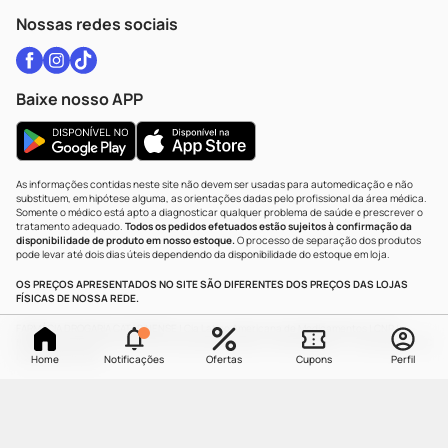
Cupons E Ofertas
Alomed
Vacinas
Black Friday
Formas De Pagamento
Serviços Farmacêuticos
Segurança
Troca E Devolução
Testes Rápidos
Bulas De A A Z
Autoteste Covid-19
Certificado De Segurança
Políticas De Marketplace
Vacinas
Portal Da Privacidade
Atendimento / SAC
Política De Privacidade
WhatsApp (47) 9202-1687
Atendimento@drogariacatarinense.com.br
Nossas redes sociais
Baixe nosso APP
As informações contidas neste site não devem ser usadas para automedicação e não
substituem, em hipótese alguma, as orientações dadas pelo profissional da área médica.
Somente o médico está apto a diagnosticar qualquer problema de saúde e prescrever o
tratamento adequado.
Todos os pedidos efetuados estão sujeitos à confirmação da
Home
Notificações
Ofertas
Cupons
Perfil
disponibilidade de produto em nosso estoque.
O processo de separação dos produtos
pode levar até dois dias úteis dependendo da disponibilidade do estoque em loja.
OS PREÇOS APRESENTADOS NO SITE SÃO DIFERENTES DOS PREÇOS DAS LOJAS
FÍSICAS DE NOSSA REDE.
FARMÁCIA DROGARIA CATARINENSE | Cia Latino Americana de Medicamentos | CNPJ: