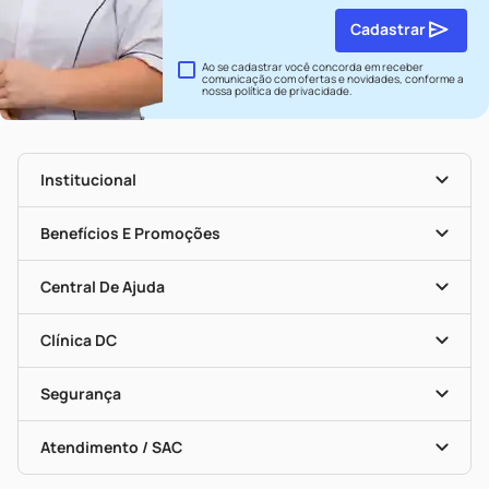
Cadastrar
Ao se cadastrar você concorda em receber
comunicação com ofertas e novidades, conforme a
nossa
política de privacidade
.
Institucional
História
Nossas Lojas
Benefícios E Promoções
Trabalhe Conosco
Seja Uma Loja Parceira
Clube DC
Mapa De Categorias
Convênios
Central De Ajuda
Programa Popular Do Brasil
Encarte De Ofertas
Entrega
Dermaclub
Recompra Programada
Clínica DC
Descontos De Laboratório (PBM)
Medicamentos Com Receita