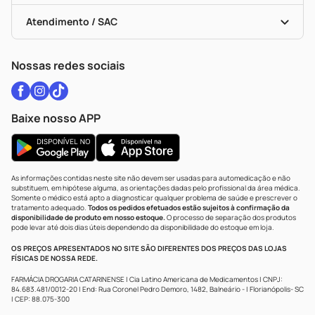
Bulas De A A Z
Autoteste Covid-19
Certificado De Segurança
Políticas De Marketplace
Vacinas
Portal Da Privacidade
Atendimento / SAC
Política De Privacidade
WhatsApp (47) 9202-1687
Atendimento@drogariacatarinense.com.br
Nossas redes sociais
Baixe nosso APP
As informações contidas neste site não devem ser usadas para automedicação e não
substituem, em hipótese alguma, as orientações dadas pelo profissional da área médica.
Somente o médico está apto a diagnosticar qualquer problema de saúde e prescrever o
tratamento adequado.
Todos os pedidos efetuados estão sujeitos à confirmação da
disponibilidade de produto em nosso estoque.
O processo de separação dos produtos
pode levar até dois dias úteis dependendo da disponibilidade do estoque em loja.
OS PREÇOS APRESENTADOS NO SITE SÃO DIFERENTES DOS PREÇOS DAS LOJAS
FÍSICAS DE NOSSA REDE.
FARMÁCIA DROGARIA CATARINENSE | Cia Latino Americana de Medicamentos | CNPJ:
84.683.481/0012-20 | End: Rua Coronel Pedro Demoro, 1482, Balneário - | Florianópolis- SC
| CEP: 88.075-300