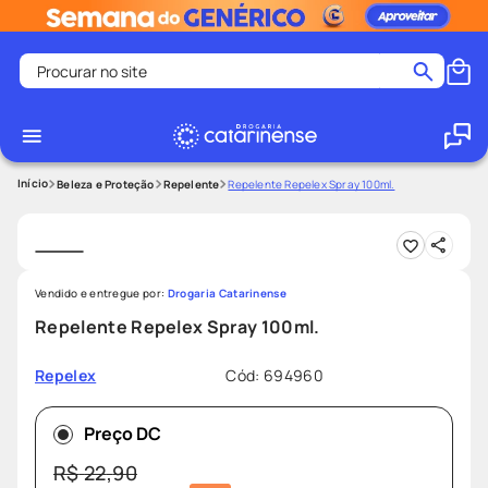
Procurar no site
Termos mais buscados
coristina
1
º
medley
2
º
Beleza e Proteção
Repelente
Repelente Repelex Spray 100ml.
fralda
3
º
protetor solar facial
4
º
shampoo
5
º
Vendido e entregue por:
Drogaria Catarinense
tadalafila
6
º
Repelente Repelex Spray 100ml.
lenço umedecido
7
º
Cód
:
694960
Repelex
sabonete liquido
8
º
desodorante
9
º
Preço DC
protetor solar
10
º
R$
22
,
90