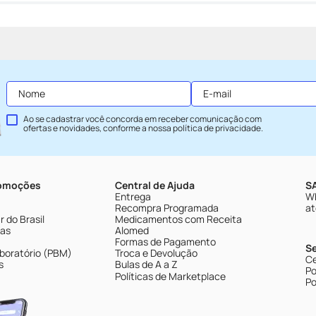
Ao se cadastrar você concorda em receber comunicação com
ofertas e novidades, conforme a nossa
política de privacidade
.
romoções
Central de Ajuda
SA
Entrega
Wh
Recompra Programada
at
 do Brasil
Medicamentos com Receita
tas
Alomed
Formas de Pagamento
S
boratório (PBM)
Troca e Devolução
Ce
s
Bulas de A a Z
Po
Políticas de Marketplace
Po