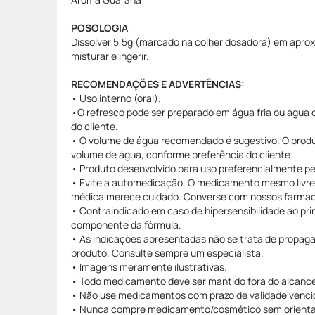
POSOLOGIA
Dissolver 5,5g (marcado na colher dosadora) em apr
misturar e ingerir.
RECOMENDAÇÕES E ADVERTÊNCIAS:
• Uso interno (oral).
•O refresco pode ser preparado em água fria ou água
do cliente.
• O volume de água recomendado é sugestivo. O produt
volume de água, conforme preferência do cliente.
• Produto desenvolvido para uso preferencialmente pel
• Evite a automedicação. O medicamento mesmo livre 
médica merece cuidado. Converse com nossos farmac
• Contraindicado em caso de hipersensibilidade ao prin
componente da fórmula.
• As indicações apresentadas não se trata de propaga
produto. Consulte sempre um especialista.
• Imagens meramente ilustrativas.
• Todo medicamento deve ser mantido fora do alcance
• Não use medicamentos com prazo de validade venci
• Nunca compre medicamento/cosmético sem orientaç