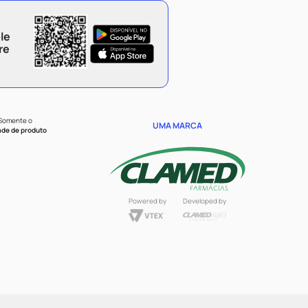
le
re
 Somente o
UMA MARCA
ade de produto
Powered by
Developed by