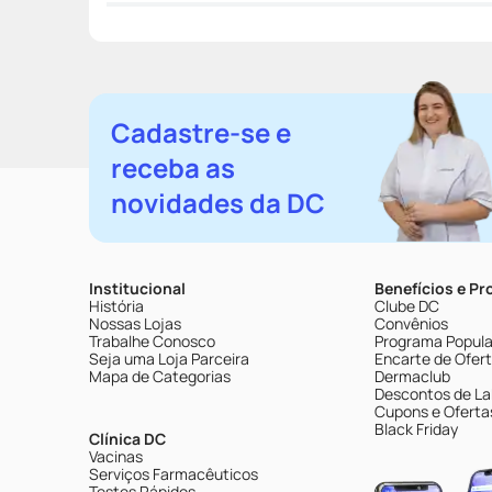
Cadastre-se e
receba as
novidades da DC
Institucional
Benefícios e P
História
Clube DC
Nossas Lojas
Convênios
Trabalhe Conosco
Programa Popular
Seja uma Loja Parceira
Encarte de Ofer
Mapa de Categorias
Dermaclub
Descontos de La
Cupons e Oferta
Black Friday
Clínica DC
Vacinas
Serviços Farmacêuticos
Testes Rápidos