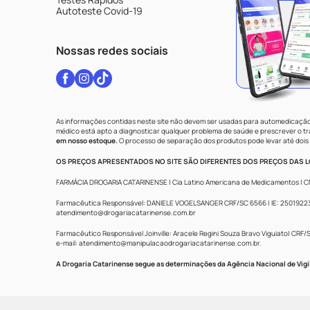
Autoteste Covid-19
Nossas redes sociais
As informações contidas neste site não devem ser usadas para automedicação 
médico está apto a diagnosticar qualquer problema de saúde e prescrever o 
em nosso estoque.
O processo de separação dos produtos pode levar até dois 
OS PREÇOS APRESENTADOS NO SITE SÃO DIFERENTES DOS PREÇOS DAS LO
FARMÁCIA DROGARIA CATARINENSE | Cia Latino Americana de Medicamentos | CNPJ: 
Farmacêutica Responsável: DANIELE VOGELSANGER CRF/SC 6566 | IE: 250192233 |
atendimento@drogariacatarinense.com.br
Farmacêutico Responsável Joinville: Aracele Regini Souza Bravo Viguiato| CRF/SC
e-mail:
atendimento@manipulacaodrogariacatarinense.com.br
.
A Drogaria Catarinense segue as determinações da Agência Nacional de Vigi