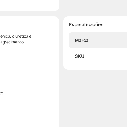
Especificações
nica, diurética e
Marca
emagrecimento.
SKU
to.