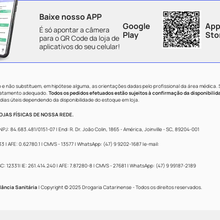
Baixe nosso APP
Google
App
É só apontar a câmera
Play
Sto
para o QR Code da loja de
aplicativos do seu celular!
e não substituem, em hipótese alguma, as orientações dadas pelo profissional da área médica.
tratamento adequado.
Todos os pedidos efetuados estão sujeitos à confirmação da disponibilid
dias úteis dependendo da disponibilidade do estoque em loja.
JAS FÍSICAS DE NOSSA REDE.
84.683.481/0151-07 | End: R. Dr. João Colin, 1865 - América, Joinville - SC, 89204-001
 AFE: 0.62780.1 | CMVS - 13577 | WhatsApp: (47) 9 9202-1687 |e-mail:
: 12331| IE: 261.414.240 | AFE: 7.87280-8 | CMVS - 27681 | WhatsApp: (47) 9 99187-2189
lância Sanitária
| Copyright © 2025 Drogaria Catarinense - Todos os direitos reservados.