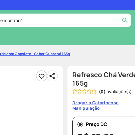
 encontrar?
cados
medley
2
º
rde com Capsiate - Sabor Guaraná 165g
r facial
shampoo
4
º
lenço umedecido
6
º
Refresco Chá Verd
protetor solar
8
º
165g
(
0
)
ers
teste gravidez
10
º
Drogaria Catarinense
Manipulação
Preço DC