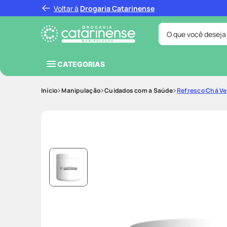
Voltar à
Drogaria Catarinense
O que você deseja
Termos mais bus
CATEGORIAS
coristina
1
º
Manipulação
Cuidados com a Saúde
Refresco Chá Ve
protetor sola
3
º
tadalafila
5
º
ozivy
7
º
fralda pamp
9
º