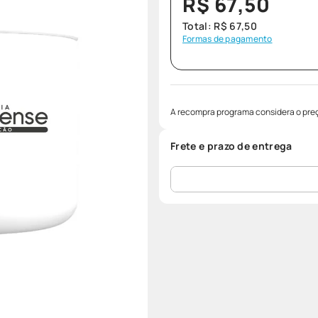
R$
67
,
50
Total:
R$
67
,
50
Formas de pagamento
A recompra programa considera o preç
Frete e prazo de entrega