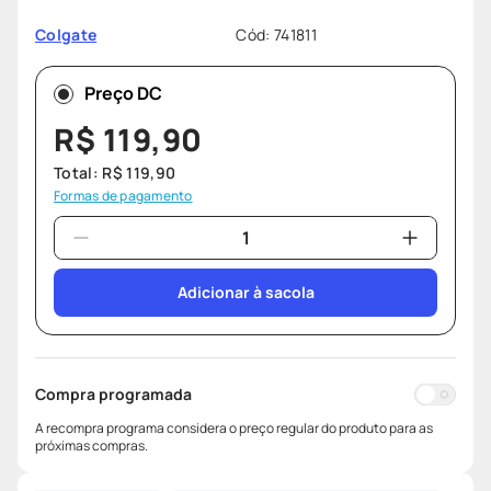
desodorante
8
º
Cód
:
741811
Colgate
fralda pampers
9
º
teste gravidez
10
º
Preço DC
R$
119
,
90
Total:
R$
119
,
90
Formas de pagamento
Adicionar à sacola
Compra programada
A recompra programa considera o preço regular do produto para as
próximas compras.