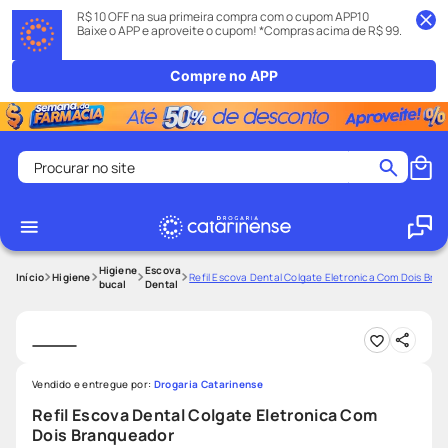
R$ 10 OFF na sua primeira compra com o cupom APP10
Baixe o APP e aproveite o cupom! *Compras acima de R$ 99.
Compre no APP
Procurar no site
Termos mais buscados
coristina
1
º
medley
2
º
Higiene
Escova
Higiene
Refil Escova Dental Colgate Eletronica Com Dois Bra
bucal
Dental
shampoo
3
º
tadalafila
4
º
ozivy
5
º
Vendido e entregue por:
Drogaria Catarinense
lenço umedecido
6
º
Refil Escova Dental Colgate Eletronica Com
protetor solar
7
º
Dois Branqueador